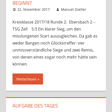
BEGINNT
22. November 2017
Manuel Zoeller
Startseit
Verbandsspi
Kommentar
hinterlasse
Kreisklasse 2017/18 Runde 2: Ebersbach 2 –
TSG Zell 5:3 Ein klarer Sieg, um den
misslungenen Start auszugleichen. Da gab es
weder Bangen noch Glückstreffer: vier
unmissverständliche Siege und zwei Remis,
von denen eines sogar noch mehr hätte sein
können.
Weiterlesen
AUFGABE DES TAGES