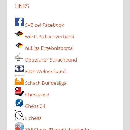
LINKS
SVE bei Facebook
württ. Schachverband
nuLiga Ergebnisportal
Deutscher Schachbund
FIDE Weltverband
Schach Bundesliga
Chessbase
Chess 24
Lichess
365Chess (Partiedatenbank)