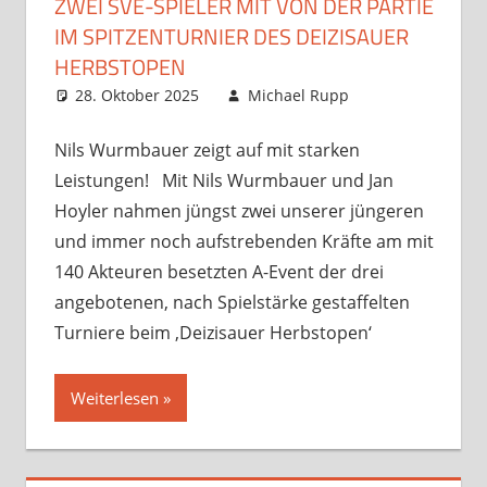
ZWEI SVE-SPIELER MIT VON DER PARTIE
IM SPITZENTURNIER DES DEIZISAUER
HERBSTOPEN
28. Oktober 2025
Michael Rupp
Opens
und
Kommentar
Turniere
hinterlassen
,
Nils Wurmbauer zeigt auf mit starken
Startseite
Leistungen! Mit Nils Wurmbauer und Jan
Hoyler nahmen jüngst zwei unserer jüngeren
und immer noch aufstrebenden Kräfte am mit
140 Akteuren besetzten A-Event der drei
angebotenen, nach Spielstärke gestaffelten
Turniere beim ‚Deizisauer Herbstopen‘
Weiterlesen