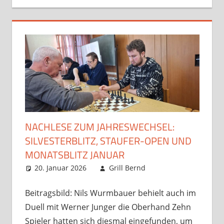
NACHLESE ZUM JAHRESWECHSEL:
SILVESTERBLITZ, STAUFER-OPEN UND
MONATSBLITZ JANUAR
20. Januar 2026
Grill Bernd
interner
Kommentar
Spielbetrieb
hinterlassen
,
Opens und
Beitragsbild: Nils Wurmbauer behielt auch im
Turniere
,
Duell mit Werner Junger die Oberhand Zehn
Startseite
Spieler hatten sich diesmal eingefunden, um