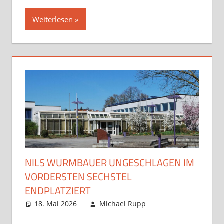
Weiterlesen
NILS WURMBAUER UNGESCHLAGEN IM
VORDERSTEN SECHSTEL
ENDPLATZIERT
18. Mai 2026
Michael Rupp
Opens und
Kommentar
Turniere
hinterlassen
,