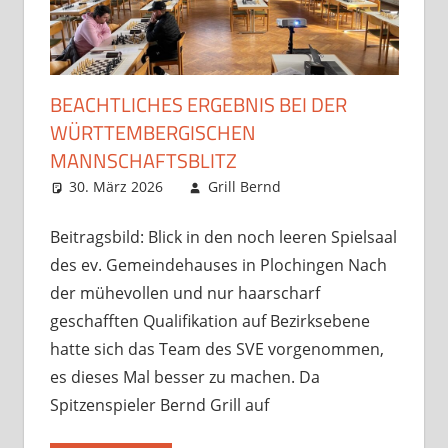
BEACHTLICHES ERGEBNIS BEI DER
WÜRTTEMBERGISCHEN
MANNSCHAFTSBLITZ
30. März 2026
Grill Bernd
Opens und
Kommentar
Turniere
hinterlassen
,
Startseite
Beitragsbild: Blick in den noch leeren Spielsaal
des ev. Gemeindehauses in Plochingen Nach
der mühevollen und nur haarscharf
geschafften Qualifikation auf Bezirksebene
hatte sich das Team des SVE vorgenommen,
es dieses Mal besser zu machen. Da
Spitzenspieler Bernd Grill auf