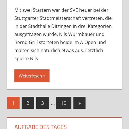
Turniere
hinterlassen
,
Startseite
Mit zwei Startern war der SVE heuer bei der
Stuttgarter Stadtmeisterschaft vertreten, die
in der Stadthalle Ditzingen in drei Kategorien
ausgetragen wurde. Nils Wurmbauer und
Bernd Grill starteten beide im A-Open und
malten sich natürlich etwas aus. Letztlich
spielte Nils
Weiterlesen
Seitennummerierung
Nächste
1
2
3
…
19
»
Beiträge
der
Beiträge
AUFGABE DES TAGES