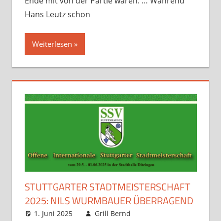
Ende mit von der Partie waren. … Während
Hans Leutz schon
Weiterlesen
STUTTGARTER STADTMEISTERSCHAFT
2025: NILS WURMBAUER ÜBERRAGEND
1. Juni 2025
Grill Bernd
Opens und
Kommentar