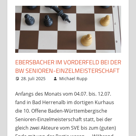
EBERSBACHER IM VORDERFELD BEI DER
BW SENIOREN-EINZELMEISTERSCHAFT
28. Juli 2025
Michael Rupp
Opens und
Kommentar
Turniere
hinterlassen
,
Startseite
Anfangs des Monats vom 04.07. bis. 12.07.
fand in Bad Herrenalb im dortigen Kurhaus
die 10. Offene Baden-Württembergische
Senioren-Einzelmeisterschaft statt, bei der
gleich zwei Akteure vom SVE bis zum (guten)