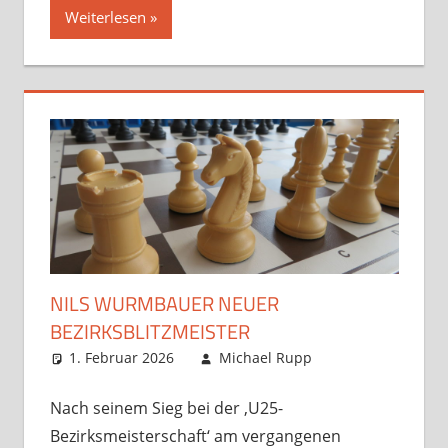
Weiterlesen
NILS WURMBAUER NEUER
BEZIRKSBLITZMEISTER
1. Februar 2026
Michael Rupp
Opens und
Turniere
Kommentar
,
Startseite
hinterlassen
,
Nach seinem Sieg bei der ‚U25-
Verbandsspiele
Bezirksmeisterschaft‘ am vergangenen