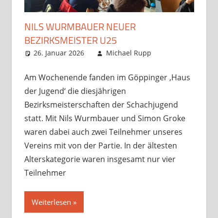
NILS WURMBAUER NEUER
BEZIRKSMEISTER U25
26. Januar 2026
Michael Rupp
Jugendturniere
Kommentar
,
Opens und
hinterlassen
Am Wochenende fanden im Göppinger ‚Haus
Turniere
,
der Jugend‘ die diesjährigen
Startseite
Bezirksmeisterschaften der Schachjugend
statt. Mit Nils Wurmbauer und Simon Groke
waren dabei auch zwei Teilnehmer unseres
Vereins mit von der Partie. In der ältesten
Alterskategorie waren insgesamt nur vier
Teilnehmer
Weiterlesen