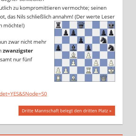
deutlich zu kompromittieren vermochte; seinen
, das Nils schließlich annahm! (Der werte Leser
en möchte!)
nun zwar nicht mehr
in
zwanzigster
esamt nur fünf
urdet=YES&SNode=S0
Nächster
Dritte Mannschaft belegt den dritten Platz
Beitrag: