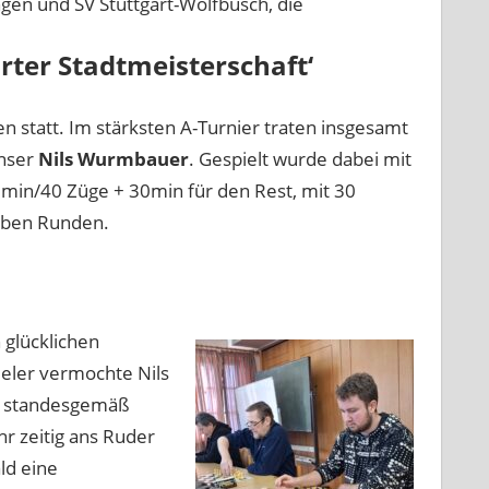
gen und SV Stuttgart-Wolfbusch, die
rter Stadtmeisterschaft‘
n statt. Im stärksten A-Turnier traten insgesamt
unser
Nils
Wurmbauer
. Gespielt wurde dabei mit
0min/40 Züge + 30min für den Rest, mit 30
eben Runden.
glücklichen
ieler vermochte Nils
er standesgemäß
r zeitig ans Ruder
ld eine