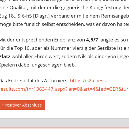
eine Qualität, mit der er die gegnerische Königsfestung 
Zug 18…Sf6-h5 [Diagr.] verband er mit einem Remisangebot
möge bitte für sich selbst entscheiden, was er davon halt
Mit der entsprechenden Endbilanz von
4,5/7
langte es so 
für die Top 10, aber als Nummer vierzig der Setzliste ist e
Platz
wohl aller Ehren wert, zudem Nils als einer von insg
Spielern dabei ungeschlagen blieb.
Das Endresultat des A-Turniers:
https://s2.chess-
results.com/tnr1363447.aspx?lan=0&art=4&fed=GER&t
Beitragsnavigation
Vorheriger
Positiver Abschluss
Beitrag: