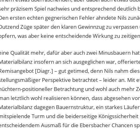
sehr präzisem Spiel nachwies und entsprechend deutlich 
Den ersten echten gegnerischen Fehler ahndete Nils zunä
Dutzend Züge später den klaren Gewinnzug zu verpassen u
opfern, was aber keine entscheidende Wirkung zu zeitigen 
eine Qualität mehr, dafür aber auch zwei Minusbauern hat
Materialbilanz insofern an sich ausgeglichen war, offeriert
Remisangebot [Diagr.] – gut getimed, denn Nils nahm dieses
stellungsmäßiger Perspektive betrachtet – leider an. Mit
nüchtern-positioneller Betrachtung und wohl auch mehr Ze
man letztlich wohl realisieren können, dass abgesehen vo
Materialbilanz dagegen Bauernstruktur, ein starkes Läufer
mitspielende Turm und die beiderseitige Königssicherheit
entscheidendem Ausmaß für die Ebersbacher Chancen sp