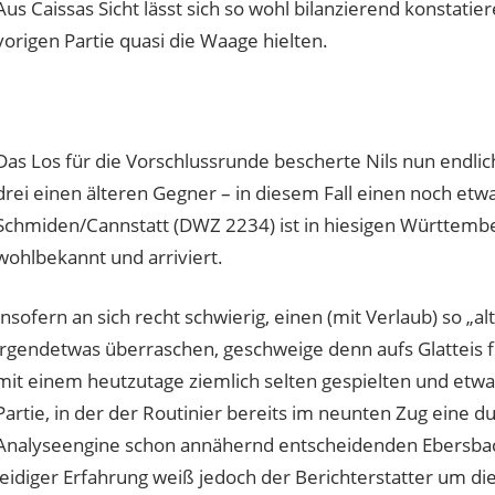
Aus Caissas Sicht lässt sich so wohl bilanzierend konstatie
vorigen Partie quasi die Waage hielten.
Das Los für die Vorschlussrunde bescherte Nils nun endlic
drei einen älteren Gegner – in diesem Fall einen noch etw
Schmiden/Cannstatt (DWZ 2234) ist in hiesigen Württembe
wohlbekannt und arriviert.
Insofern an sich recht schwierig, einen (mit Verlaub) so „
irgendetwas überraschen, geschweige denn aufs Glatteis 
mit einem heutzutage ziemlich selten gespielten und etwa
Partie, in der der Routinier bereits im neunten Zug eine d
Analyseengine schon annähernd entscheidenden Ebersbache
leidiger Erfahrung weiß jedoch der Berichterstatter um di