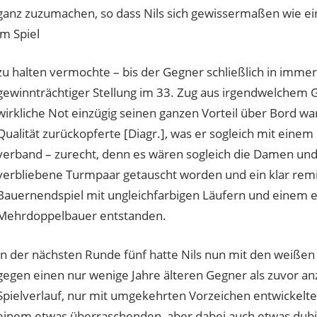
ganz zuzumachen, so dass Nils sich gewissermaßen wie ei
im Spiel
zu halten vermochte – bis der Gegner schließlich in imme
gewinnträchtiger Stellung im 33. Zug aus irgendwelchem
wirkliche Not einzügig seinen ganzen Vorteil über Bord wa
Qualität zurückopferte [Diagr.], was er sogleich mit ein
verband – zurecht, denn es wären sogleich die Damen und
verbliebene Turmpaar getauscht worden und ein klar remi
Bauernendspiel mit ungleichfarbigen Läufern und einem 
Mehrdoppelbauer entstanden.
In der nächsten Runde fünf hatte Nils nun mit den weiße
gegen einen nur wenige Jahre älteren Gegner als zuvor an
Spielverlauf, nur mit umgekehrten Vorzeichen entwickelte
einem etwas überraschenden, aber dabei auch etwas dubios