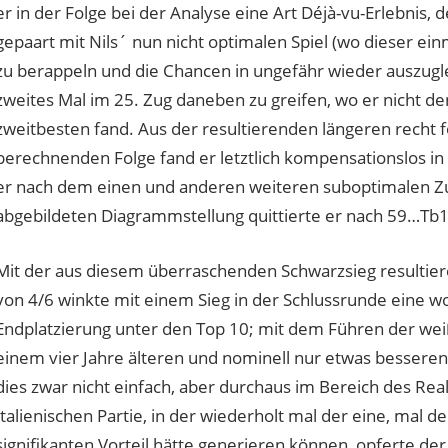
er in der Folge bei der Analyse eine Art Déjà-vu-Erlebnis
gepaart mit Nils´ nun nicht optimalen Spiel (wo dieser ei
zu berappeln und die Chancen in ungefähr wieder auszugle
zweites Mal im 25. Zug daneben zu greifen, wo er nicht d
zweitbesten fand. Aus der resultierenden längeren recht fo
berechnenden Folge fand er letztlich kompensationslos i
er nach dem einen und anderen weiteren suboptimalen Zu
abgebildeten Diagrammstellung quittierte er nach 59…Tb1 [
Mit der aus diesem überraschenden Schwarzsieg resultie
von 4/6 winkte mit einem Sieg in der Schlussrunde eine w
Endplatzierung unter den Top 10; mit dem Führen der we
einem vier Jahre älteren und nominell nur etwas besseren
dies zwar nicht einfach, aber durchaus im Bereich des Reali
Italienischen Partie, in der wiederholt mal der eine, mal d
signifikanten Vorteil hätte generieren können, opferte der