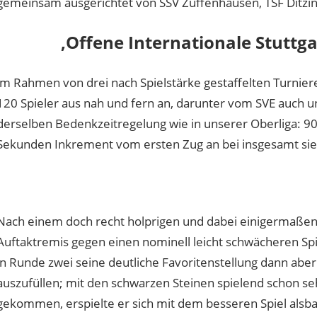
gemeinsam ausgerichtet von SSV Zuffenhausen, TSF Ditzin
‚Offene Internationale Stuttga
im Rahmen von drei nach Spielstärke gestaffelten Turniere
120 Spieler aus nah und fern an, darunter vom SVE auch 
derselben Bedenkzeitregelung wie in unserer Oberliga: 9
Sekunden Inkrement vom ersten Zug an bei insgesamt si
Nach einem doch recht holprigen und dabei einigermaßen 
Auftaktremis gegen einen nominell leicht schwächeren Sp
in Runde zwei seine deutliche Favoritenstellung dann ab
auszufüllen; mit den schwarzen Steinen spielend schon seh
gekommen, erspielte er sich mit dem besseren Spiel alsba