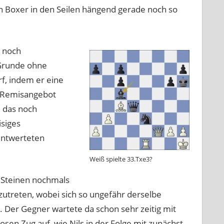
n Boxer in den Seilen hängend gerade noch so
r noch
 Grunde ohne
rf, indem er eine
em Remisangebot
 das noch
siges
entwerteten
Weiß spielte 33.Txe3?
n Steinen nochmals
zutreten, wobei sich so ungefähr derselbe
. Der Gegner wartete da schon sehr zeitig mit
en Zug auf, wie Nils in der Folge mit zunächst