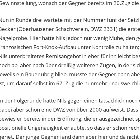
Gewinnstellung, wonach der Gegner bereits im 20.Zug die S
Nun in Runde drei wartete mit der Nummer fünf der Setzli
Becker (Oberhausener Schachverein, DWZ 2331) die erste 
Nagelprobe. Hier hatte Nils jedoch nur wenig Mühe, den 
französischen Fort-Knox-Aufbau unter Kontrolle zu halten
Nils unterbreitetes Remisangebot in eher für ihn leicht be
noch ab, aber nach über dreißig weiteren Zügen, in der s
jeweils ein Bauer übrig blieb, musste der Gegner dann aber
ist, um darauf selbst im 67. Zug die nunmehr unausweichli
In der Folgerunde hatte Nils gegen einen tatsächlich noch 
dabei aber schon eine DWZ von über 2000 aufweist. Dass d
bewies er bereits in der Eröffnung, die er ausgezeichnet s
positionelle Ungenauigkeit erlaubte, so dass er schon recht
geriet. Der junge Gegner fand dann aber hier und da nicht