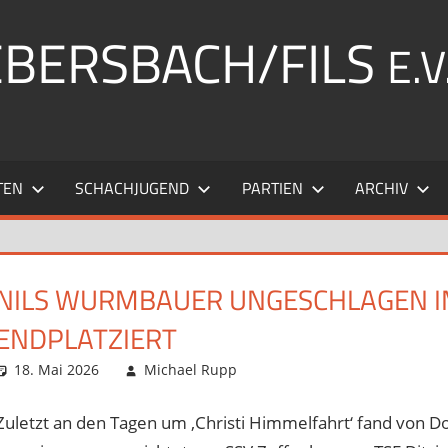
EBERSBACH/FILS
E.V
TEN
SCHACHJUGEND
PARTIEN
ARCHIV
NILS WURMBAUER UNGESCHLAGEN I
ENDPLATZIERT
18. Mai 2026
Michael Rupp
Opens und Turniere
Kommentar hinterlassen
,
Star
Zuletzt an den Tagen um ‚Christi Himmelfahrt‘ fand von Do