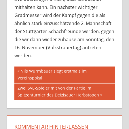
mithalten kann. Ein nächster wichtiger
Gradmesser wird der Kampf gegen die als
ähnlich stark einzuschätzende 2. Mannschaft
der Stuttgarter Schachfreunde werden, gegen
die wir dann wieder zuhause am Sonntag, den
16. November (Volkstrauertag) antreten
werden.
Beitragsnavigation
Vorheriger
Nils Wurmbauer siegt erstmals im
Beitrag:
Vereinspokal
Nächster
Zwei SVE-Spieler mit von der Partie im
Beitrag:
Spitzenturnier des Deizisauer Herbstopen
KOMMENTAR HINTERLASSEN