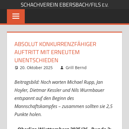
SCHACHVEREIN EBERSBACH/FILS
Zum
E.V.
Inhalt
springen
ABSOLUT KONKURRENZFÄHIGER
AUFTRITT MIT ERNEUTEM
UNENTSCHIEDEN
20. Oktober 2025
Grill Bernd
Startseite
Kommentar
,
Verbandsspiele
hinterlassen
Beitragsbild: Noch warten Michael Rupp, Jan
Hoyler, Dietmar Kessler und Nils Wurmbauer
entspannt auf den Beginn des
Mannschaftskampfes – zusammen sollten sie 2,5
Punkte holen.