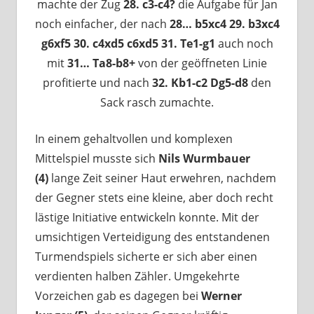
machte der Zug
28. c3-c4?
die Aufgabe für Jan
noch einfacher, der nach
28… b5xc4 29. b3xc4
g6xf5 30. c4xd5 c6xd5 31. Te1-g1
auch noch
mit
31… Ta8-b8+
von der geöffneten Linie
profitierte und nach
32. Kb1-c2 Dg5-d8
den
Sack rasch zumachte.
In einem gehaltvollen und komplexen
Mittelspiel musste sich
Nils Wurmbauer
(4)
lange Zeit seiner Haut erwehren, nachdem
der Gegner stets eine kleine, aber doch recht
lästige Initiative entwickeln konnte. Mit der
umsichtigen Verteidigung des entstandenen
Turmendspiels sicherte er sich aber einen
verdienten halben Zähler. Umgekehrte
Vorzeichen gab es dagegen bei
Werner