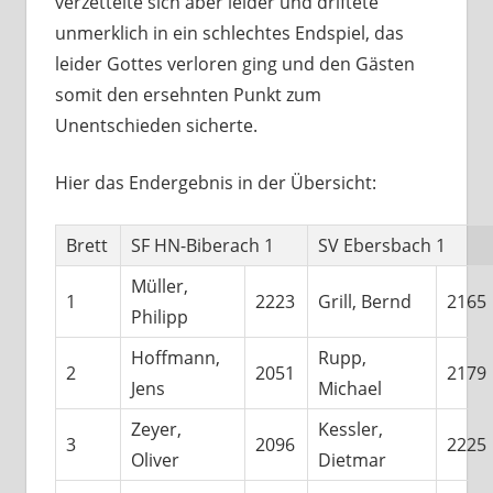
verzettelte sich aber leider und driftete
unmerklich in ein schlechtes Endspiel, das
leider Gottes verloren ging und den Gästen
somit den ersehnten Punkt zum
Unentschieden sicherte.
Hier das Endergebnis in der Übersicht:
Brett
SF HN-Biberach 1
SV Ebersbach 1
Müller,
1
2223
Grill, Bernd
2165
Philipp
Hoffmann,
Rupp,
2
2051
2179
Jens
Michael
Zeyer,
Kessler,
3
2096
2225
Oliver
Dietmar