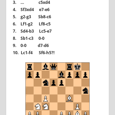
3. … c5xd4
4. Sf3xd4 e7-e6
5. g2-g3 Sb8-c6
6. Lf1-g2 Lf8-c5
7. Sd4-b3 Lc5-e7
8. Sb1-c3 0-0
9. 0-0 d7-d6
10. Lc1-f4 Sf6-h5?!