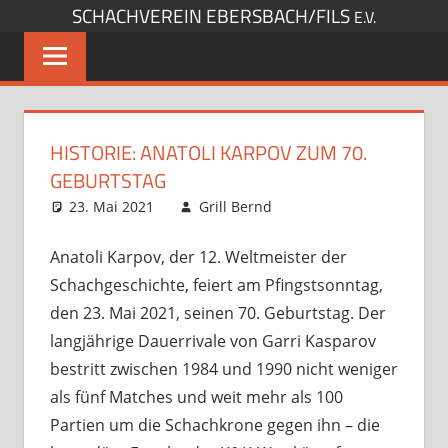
SCHACHVEREIN EBERSBACH/FILS
Zum
E.V.
Inhalt
springen
HISTORIE: ANATOLI KARPOV ZUM 70.
GEBURTSTAG
23. Mai 2021
Grill Bernd
Sonstige Artikel
Kommentar
,
Startseite
hinterlassen
,
Trainingsmaterial
Anatoli Karpov, der 12. Weltmeister der
Schachgeschichte, feiert am Pfingstsonntag,
den 23. Mai 2021, seinen 70. Geburtstag. Der
langjährige Dauerrivale von Garri Kasparov
bestritt zwischen 1984 und 1990 nicht weniger
als fünf Matches und weit mehr als 100
Partien um die Schachkrone gegen ihn – die