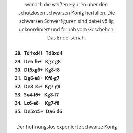
wonach die weißen Figuren über den
schutzlosen schwarzen König herfallen. Die
schwarzen Schwerfiguren sind dabei völlig
unkoordiniert und fernab vom Geschehen.
Das Ende ist nah.
28. Td1xd4! Td8xd4
29. De6-f6+ Kg7-g8
30. Df6xg6+ Kg8-f8
31. Dg6-e8+ Kf8-g7
32. De8-e5+ Kg7-g8
33. Se4-f6+ Kg8-f7
34. Lc6-e8+ Kg7-f8
35. De5xc5+ Da6-d6
Der hoffnungslos exponierte schwarze König