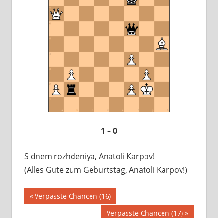
1 – 0
S dnem rozhdeniya, Anatoli Karpov!
(Alles Gute zum Geburtstag, Anatoli Karpov!)
Beitragsnavigation
Vorheriger
Verpasste Chancen (16)
Beitrag:
Nächster
Verpasste Chancen (17)