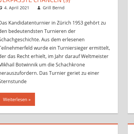
4. April 2021
Grill Bernd
Sonstige Artikel
Kommentar hinterlassen
,
Startseite
,
T
Das Kandidatenturnier in Zürich 1953 gehört zu
den bedeutendsten Turnieren der
Schachgeschichte. Aus dem erlesenen
Teilnehmerfeld wurde ein Turniersieger ermittelt,
der das Recht erhielt, im Jahr darauf Weltmeister
Mikhail Botwinnik um die Schachkrone
herauszufordern. Das Turnier geriet zu einer
Sternstunde
Weiterlesen