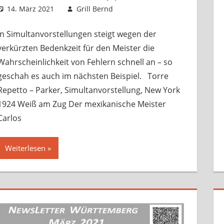
14. März 2021
Grill Bernd
Sonstige Artikel
Kommentar hinterlassen
,
Startseite
In Simultanvorstellungen steigt wegen der
verkürzten Bedenkzeit für den Meister die
Wahrscheinlichkeit von Fehlern schnell an – so
geschah es auch im nächsten Beispiel. Torre
Repetto – Parker, Simultanvorstellung, New York
1924 Weiß am Zug Der mexikanische Meister
Carlos
Weiterlesen