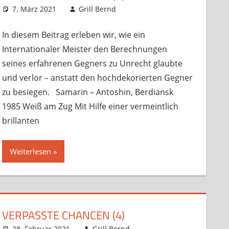
,
Trainingsmaterial
7. März 2021
Grill Bernd
Sonstige Artikel
Kommentar
,
Startseite
hinterlassen
,
Trainingsmaterial
In diesem Beitrag erleben wir, wie ein
Internationaler Meister den Berechnungen
seines erfahrenen Gegners zu Unrecht glaubte
und verlor – anstatt den hochdekorierten Gegner
zu besiegen. Samarin – Antoshin, Berdiansk
1985 Weiß am Zug Mit Hilfe einer vermeintlich
brillanten
Weiterlesen
VERPASSTE CHANCEN (4)
28. Februar 2021
Grill Bernd
Sonstige Artikel
Kommentar
,