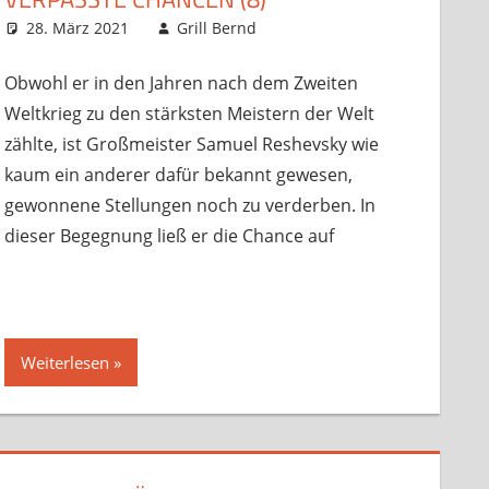
rainingsmaterial
28. März 2021
Grill Bernd
Sonstige Artikel
Kommentar
,
Startseite
hinterlassen
,
Trainingsmaterial
Obwohl er in den Jahren nach dem Zweiten
Weltkrieg zu den stärksten Meistern der Welt
zählte, ist Großmeister Samuel Reshevsky wie
kaum ein anderer dafür bekannt gewesen,
gewonnene Stellungen noch zu verderben. In
dieser Begegnung ließ er die Chance auf
Weiterlesen