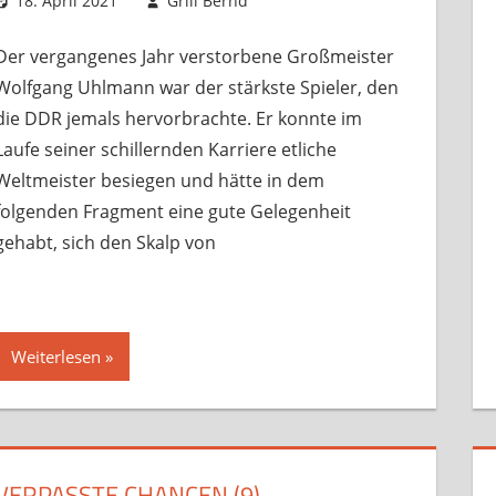
18. April 2021
Grill Bernd
Sonstige Artikel
Kommentar hinterlassen
,
Startseite
,
Der vergangenes Jahr verstorbene Großmeister
Wolfgang Uhlmann war der stärkste Spieler, den
die DDR jemals hervorbrachte. Er konnte im
Laufe seiner schillernden Karriere etliche
Weltmeister besiegen und hätte in dem
folgenden Fragment eine gute Gelegenheit
gehabt, sich den Skalp von
Weiterlesen
VERPASSTE CHANCEN (9)