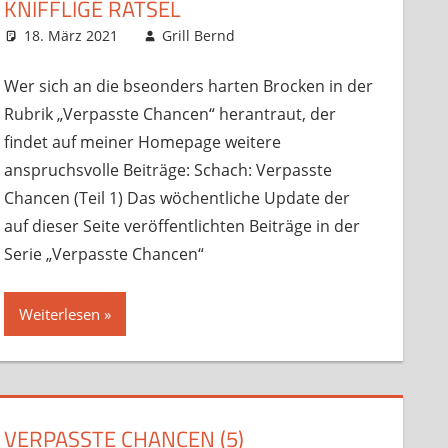
KNIFFLIGE RÄTSEL
,
Trainingsmaterial
18. März 2021
Grill Bernd
Sonstige Artikel
Kommentar
,
Startseite
hinterlassen
,
Trainingsmaterial
Wer sich an die bseonders harten Brocken in der
Rubrik „Verpasste Chancen“ herantraut, der
findet auf meiner Homepage weitere
anspruchsvolle Beiträge: Schach: Verpasste
Chancen (Teil 1) Das wöchentliche Update der
auf dieser Seite veröffentlichten Beiträge in der
Serie „Verpasste Chancen“
Weiterlesen
VERPASSTE CHANCEN (5)