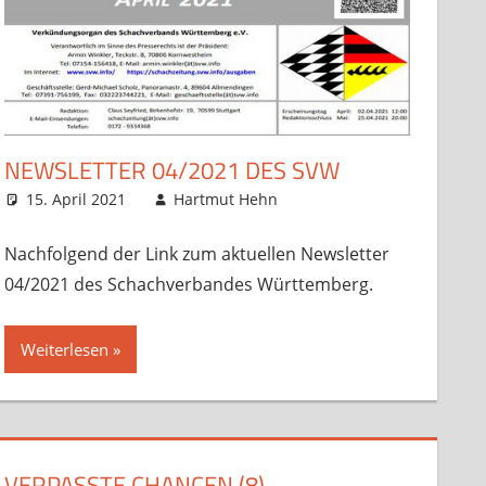
Trainingsmaterial
NEWSLETTER 04/2021 DES SVW
15. April 2021
Hartmut Hehn
Sonstige Artikel
Kommentar
,
Startseite
hinterlassen
Nachfolgend der Link zum aktuellen Newsletter
04/2021 des Schachverbandes Württemberg.
Weiterlesen
VERPASSTE CHANCEN (8)