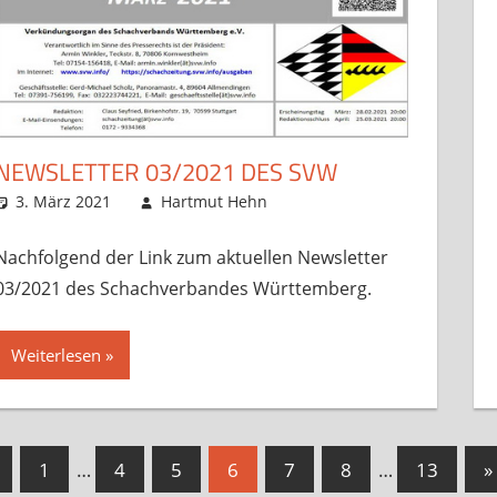
NEWSLETTER 03/2021 DES SVW
3. März 2021
Hartmut Hehn
Sonstige Artikel
Kommentar hinterlasse
,
Startsei
Nachfolgend der Link zum aktuellen Newsletter
03/2021 des Schachverbandes Württemberg.
Weiterlesen
eitennummerierung
Vorherige
N
1
…
4
5
6
7
8
…
13
»