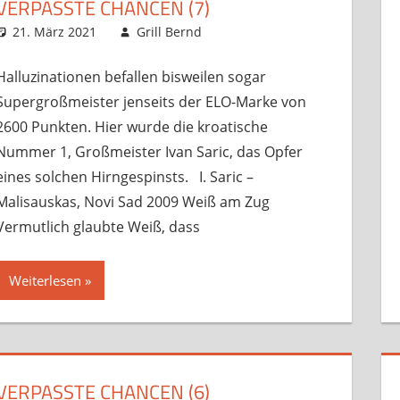
VERPASSTE CHANCEN (7)
21. März 2021
Grill Bernd
Sonstige Artikel
Kommentar hinterlassen
,
Startseite
Halluzinationen befallen bisweilen sogar
Supergroßmeister jenseits der ELO-Marke von
2600 Punkten. Hier wurde die kroatische
Nummer 1, Großmeister Ivan Saric, das Opfer
eines solchen Hirngespinsts. I. Saric –
Malisauskas, Novi Sad 2009 Weiß am Zug
Vermutlich glaubte Weiß, dass
Weiterlesen
VERPASSTE CHANCEN (6)