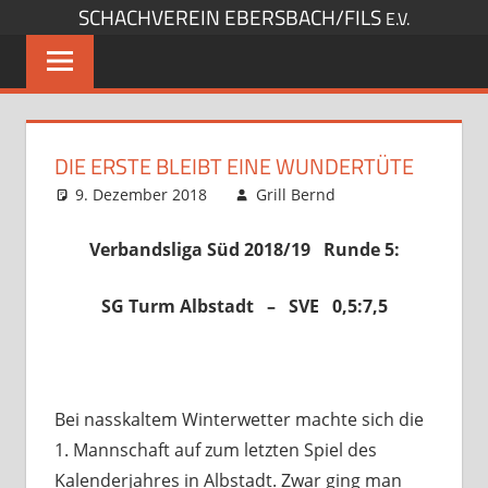
SCHACHVEREIN EBERSBACH/FILS
Zum
E.V.
Inhalt
springen
DIE ERSTE BLEIBT EINE WUNDERTÜTE
9. Dezember 2018
Grill Bernd
Startseite
,
Verbandsspiele
Kommentar
hinterlassen
Verbandsliga Süd 2018/19 Runde 5:
SG Turm Albstadt – SVE 0,5:7,5
Bei nasskaltem Winterwetter machte sich die
1. Mannschaft auf zum letzten Spiel des
Kalenderjahres in Albstadt. Zwar ging man