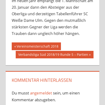
Im neuen Jahr empfängt die 1. Mannschaft am
20. Januar dann den Absteiger aus der
Oberliga und derzeitigen Tabellenführer SC
Weiße Dame Ulm. Gegen den mutmaßlich
stärksten Gegner der Liga werden die
Trauben dann ungleich höher hängen.
Beitragsnavigation
Vorheriger
Vereinsmeisterschaft 2018
Beitrag:
Nächster
Verbandsliga Süd 2018/19 Runde 5 – Partien
Beitrag:
KOMMENTAR HINTERLASSEN
Du musst
angemeldet
sein, um einen
Kommentar abzugeben.