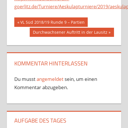
goerlitz.de/Turniere/Aeskulapturniere/2019/aeskula
Beitragsnavigation
Vorheriger
VL Süd 2018/19 Runde 9 – Partien
Beitrag:
Nächster
Durchwachsener Auftritt in der Lausitz
Beitrag:
KOMMENTAR HINTERLASSEN
Du musst
angemeldet
sein, um einen
Kommentar abzugeben.
AUFGABE DES TAGES