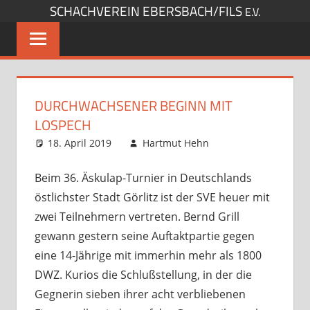
SCHACHVEREIN EBERSBACH/FILS
Zum
E.V.
Inhalt
springen
DURCHWACHSENER BEGINN MIT
LOSPECH
18. April 2019
Hartmut Hehn
Opens und
Kommentar
Turniere
hinterlassen
,
Startseite
Beim 36. Äskulap-Turnier in Deutschlands
östlichster Stadt Görlitz ist der SVE heuer mit
zwei Teilnehmern vertreten. Bernd Grill
gewann gestern seine Auftaktpartie gegen
eine 14-Jährige mit immerhin mehr als 1800
DWZ.
Kurios die Schlußstellung, in der die
Gegnerin sieben ihrer acht verbliebenen