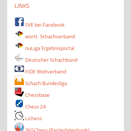
LINKS
SVE bei Facebook
württ. Schachverband
nuLiga Ergebnisportal
Deutscher Schachbund
FIDE Weltverband
Schach Bundesliga
Chessbase
Chess 24
Lichess
365Chess (Partiedatenbank)