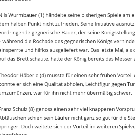
Nils Wurmbauer (1) händelte seine bisherigen Spiele am er
dem halben Punkt nicht zufrieden. Seine Initiative ausnutz
vordringende gegnerische Bauer, der seine Königsstellung
– während die Rochade des gegnerischen Königs verhinde
einsperrte und hilflos ausgeliefert war. Das letzte Mal, al
auf das Brett schaute, hatte der König bereits das Messer 
Theodor Häberle (4) musste für einen sehr frühen Vortei
konnte er sich eine Qualität abholen, Leichtfigur gegen Tu
umzumünzen, war für ihn nicht mehr übermäßig schwer.
Franz Schulz (8) genoss einen sehr viel knapperen Vorsp
Abtäuschen schien sein Läufer nicht ganz so gut für die St
Springer. Doch weitete sich der Vorteil im weiteren Spielv