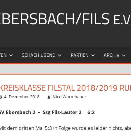
EBERSBACH/FILS
E.V
TEN
SCHACHJUGEND
PARTIEN
ARCHIV
KREISKLASSE FILSTAL 2018/2019 RU
4. Dezember 2018
Nico Wurmbauer
Startseite
Kommentar hint
,
Verba
SV Ebersbach 2 – Ssg Fils-Lauter 2 6:2
Mit dem dritten Mal 5:3 in Folge wurde es leider nichts, 