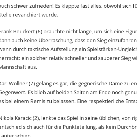
auch schwer zufrieden! Es klappte fast alles, obwohl sich
Stelle revanchiert wurde.
Frank Beuckert (6) brauchte nicht lange, um sich eine Figu
dann auch keine Überraschung, dass den Sieg einzufahren 
wenn durch taktische Aufstellung ein Spielstärken-Unglei
herrscht; ein solcher relativ schneller und sauberer Sieg wi
Mannschaft aus.
Karl Wollner (7) gelang es gar, die gegnerische Dame zu er
Gegenwert. Es blieb auf beiden Seiten am Ende noch genug A
es bei einem Remis zu belassen. Eine respektierliche Ents
Nikola Karacic (2), lenkte das Spiel in seine üblichen, von
entschied sich auch für die Punkteteilung, als kein Durchb
Lauter schien.