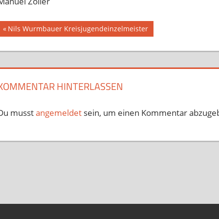
Manuel Zöller
Beitragsnavigation
Vorheriger
Nils Wurmbauer Kreisjugendeinzelmeister
Beitrag:
KOMMENTAR HINTERLASSEN
Du musst
angemeldet
sein, um einen Kommentar abzuge