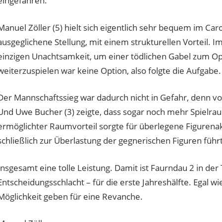
eingefahren.
Manuel Zöller (5) hielt sich eigentlich sehr bequem im Ca
ausgeglichene Stellung, mit einem strukturellen Vorteil. I
einzigen Unachtsamkeit, um einer tödlichen Gabel zum Op
weiterzuspielen war keine Option, also folgte die Aufgabe.
Der Mannschaftssieg war dadurch nicht in Gefahr, denn vor 
Und Uwe Bucher (3) zeigte, dass sogar noch mehr Spielra
ermöglichter Raumvorteil sorgte für überlegene Figurenakt
schließlich zur Überlastung der gegnerischen Figuren führ
Insgesamt eine tolle Leistung. Damit ist Faurndau 2 in de
Entscheidungsschlacht – für die erste Jahreshälfte. Egal w
Möglichkeit geben für eine Revanche.