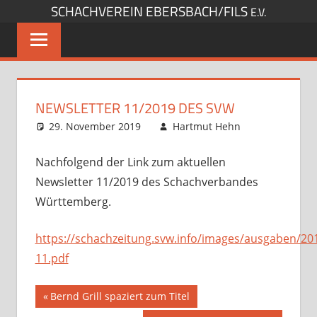
SCHACHVEREIN EBERSBACH/FILS
Zum
E.V.
Inhalt
springen
NEWSLETTER 11/2019 DES SVW
29. November 2019
Hartmut Hehn
Sonstige
Kommentar
Artikel
hinterlassen
,
Nachfolgend der Link zum aktuellen
Startseite
Newsletter 11/2019 des Schachverbandes
Württemberg.
https://schachzeitung.svw.info/images/ausgaben/20
11.pdf
Beitragsnavigation
Vorheriger
Bernd Grill spaziert zum Titel
Beitrag: