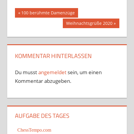
Beitragsnavigation
Vorheriger
100 berühmte Damenzüge
Beitrag:
Nächster
Weihnachtsgrüße 2020
Beitrag:
KOMMENTAR HINTERLASSEN
Du musst
angemeldet
sein, um einen
Kommentar abzugeben.
AUFGABE DES TAGES