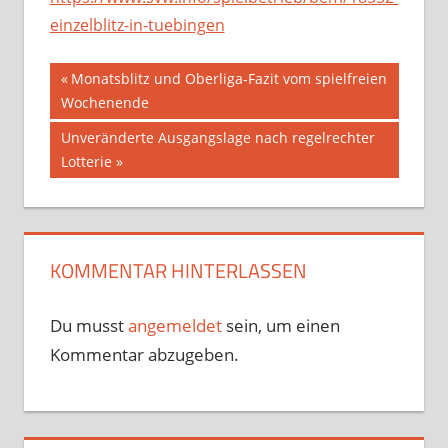
einzelblitz-in-tuebingen
Beitragsnavigation
Vorheriger
Monatsblitz und Oberliga-Fazit vom spielfreien
Beitrag:
Wochenende
Nächster
Unveränderte Ausgangslage nach regelrechter
Beitrag:
Lotterie
KOMMENTAR HINTERLASSEN
Du musst
angemeldet
sein, um einen
Kommentar abzugeben.