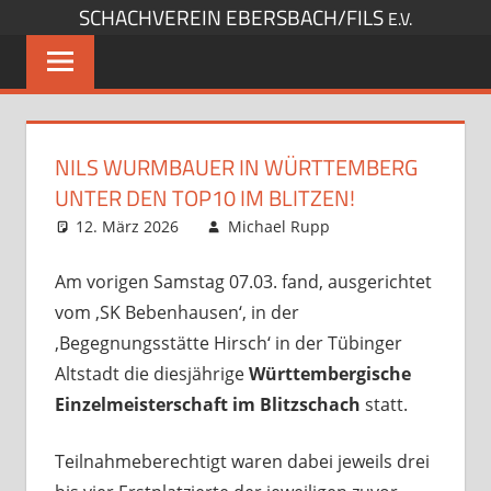
SCHACHVEREIN EBERSBACH/FILS
Zum
E.V.
Inhalt
springen
NILS WURMBAUER IN WÜRTTEMBERG
UNTER DEN TOP10 IM BLITZEN!
12. März 2026
Michael Rupp
Startseite
Kommentar
,
Verbandsspiele
hinterlassen
Am vorigen Samstag 07.03. fand, ausgerichtet
vom ‚SK Bebenhausen‘, in der
‚Begegnungsstätte Hirsch‘ in der Tübinger
Altstadt die diesjährige
Württembergische
Einzelmeisterschaft im Blitzschach
statt.
Teilnahmeberechtigt waren dabei jeweils drei