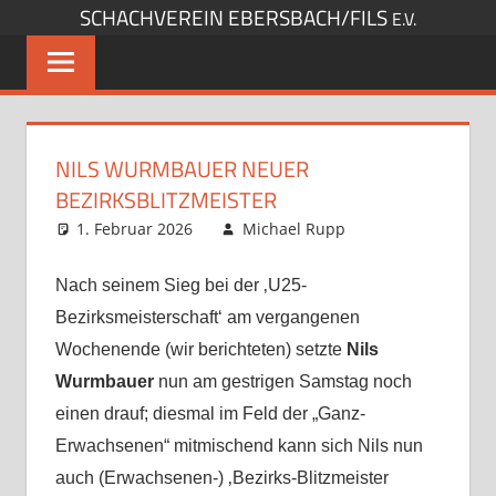
SCHACHVEREIN EBERSBACH/FILS
Zum
E.V.
Inhalt
springen
NILS WURMBAUER NEUER
BEZIRKSBLITZMEISTER
1. Februar 2026
Michael Rupp
Opens und
Turniere
Kommentar
,
Startseite
hinterlassen
,
Nach seinem Sieg bei der ‚U25-
Verbandsspiele
Bezirksmeisterschaft‘ am vergangenen
Wochenende (wir berichteten) setzte
Nils
Wurmbauer
nun am gestrigen Samstag noch
einen drauf; diesmal im Feld der „Ganz-
Erwachsenen“ mitmischend kann sich Nils nun
auch (Erwachsenen-) ‚Bezirks-Blitzmeister