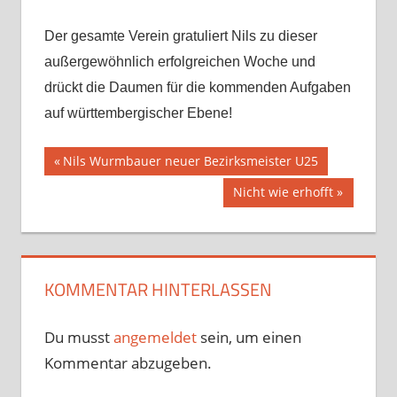
Der gesamte Verein gratuliert Nils zu dieser
außergewöhnlich erfolgreichen Woche und
drückt die Daumen für die kommenden Aufgaben
auf württembergischer Ebene!
Beitragsnavigation
Vorheriger
Nils Wurmbauer neuer Bezirksmeister U25
Beitrag:
Nächster
Nicht wie erhofft
Beitrag:
KOMMENTAR HINTERLASSEN
Du musst
angemeldet
sein, um einen
Kommentar abzugeben.