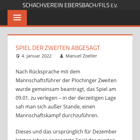
SCHACHVEREIN EBERSBACH/FILS
Zum
E.V.
Inhalt
springen
SPIEL DER ZWEITEN ABGESAGT
4. Januar 2022
Manuel Zoeller
Startseite
,
Verbandsspiele
Kommentar
hinterlassen
Nach Rücksprache mit dem
Mannschaftsführer der Plochinger Zweiten
wurde gemeinsam beantragt, das Spiel am
09.01. zu verlegen – in der derzeitigen Lage
sah man sich außer Stande, einen
Mannschaftskampf durchzuführen.
Dieses und das ursprünglich für Dezember