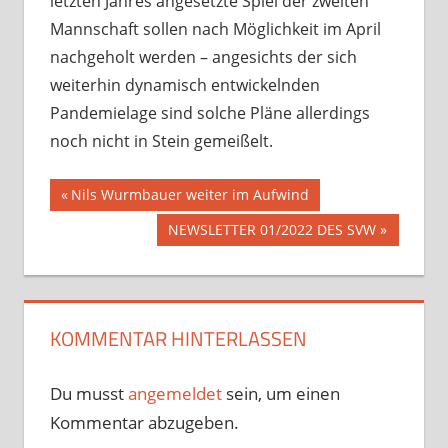
letzten Jahres angesetzte Spiel der zweiten
Mannschaft sollen nach Möglichkeit im April
nachgeholt werden – angesichts der sich
weiterhin dynamisch entwickelnden
Pandemielage sind solche Pläne allerdings
noch nicht in Stein gemeißelt.
Beitragsnavigation
Vorheriger
Nils Wurmbauer weiter im Aufwind
Beitrag:
Nächster
NEWSLETTER 01/2022 DES SVW
Beitrag:
KOMMENTAR HINTERLASSEN
Du musst
angemeldet
sein, um einen
Kommentar abzugeben.