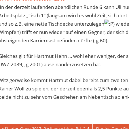
In der derzeit laufenden abendlichen Runde 6 kann Uli 
Arbeitsplatz „Tisch 1“ (langsam wird es wohl Zeit, sich do
und so z.B. eine nette Tischdecke unterzulegen
) wied
Wimpfen) trifft er nun wieder auf einen Gegner, der sich 
absteigenden Karriereast befinden dürfte (Jg.60).
Gleiches gilt für Hartmut Hehn … wohl eher weniger, der 
DWZ 2089, Jg 2001) auseinanderzusetzen hat.
Witzigerweise kommt Hartmut dabei bereits zum zweiten 
Rainer Wolf zu spielen, der derzeit ebenfalls 2,5 Punkte au
beide nicht zu sehr vom Geschehen am Nebentisch ablen
Vorheriger
Nächster
Staufer-Open 2017: Partiennachtrag Rd. 2-4
Staufer-Open Run