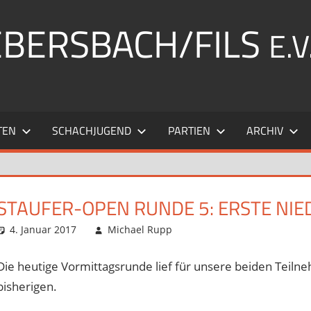
EBERSBACH/FILS
E.V
TEN
SCHACHJUGEND
PARTIEN
ARCHIV
STAUFER-OPEN RUNDE 5: ERSTE NIE
4. Januar 2017
Michael Rupp
Opens und Turniere
Kommentar hinterlasse
,
St
Die heutige Vormittagsrunde lief für unsere beiden Teilne
bisherigen.