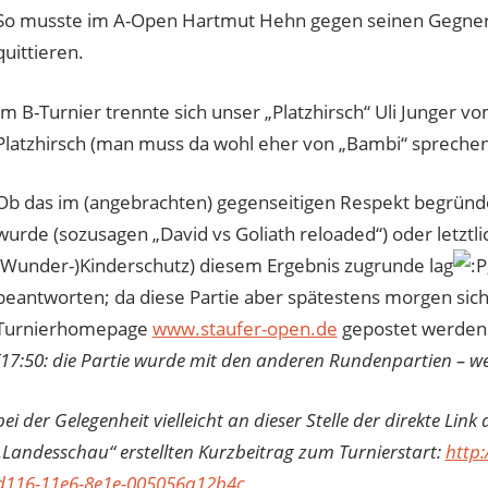
So musste im A-Open Hartmut Hehn gegen seinen Gegner 
quittieren.
Im B-Turnier trennte sich unser „Platzhirsch“ Uli Junger
Platzhirsch (man muss da wohl eher von „Bambi“ spreche
Ob das im (angebrachten) gegenseitigen Respekt begründe
wurde (sozusagen „David vs Goliath reloaded“) oder letztl
(Wunder-)Kinderschutz) diesem Ergebnis zugrunde lag
beantworten; da diese Partie aber spätestens morgen sicher
Turnierhomepage
www.staufer-open.de
gepostet werden 
[17:50: die Partie wurde mit den anderen Rundenpartien – w
bei der Gelegenheit vielleicht an dieser Stelle der direkte L
„Landesschau“ erstellten Kurzbeitrag zum Turnierstart:
http
d116-11e6-8e1e-005056a12b4c