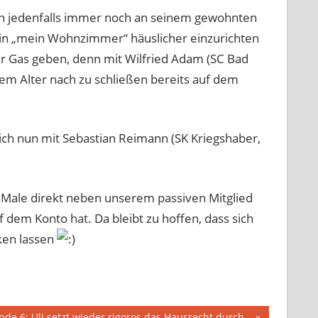
nun jedenfalls immer noch an seinem gewohnten
rt in „mein Wohnzimmer“ häuslicher einzurichten
er Gas geben, denn mit Wilfried Adam (SC Bad
dem Alter nach zu schließen bereits auf dem
sich nun mit Sebastian Reimann (SK Kriegshaber,
Male direkt neben unserem passiven Mitglied
f dem Konto hat. Da bleibt zu hoffen, dass sich
ken lassen
de 6: Uli setzt wieder rigoros das Hausrecht durch ..