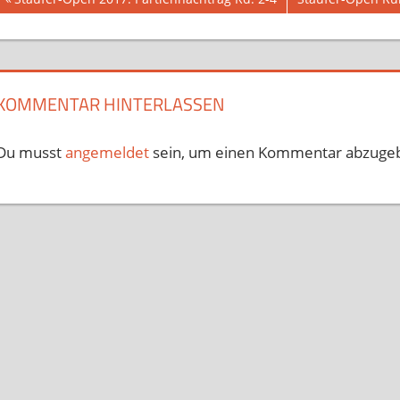
Beitragsnavigation
Beitrag:
Beitrag:
KOMMENTAR HINTERLASSEN
Du musst
angemeldet
sein, um einen Kommentar abzuge