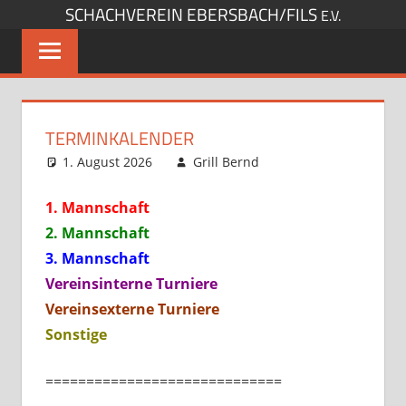
SCHACHVEREIN EBERSBACH/FILS
Zum
E.V.
Inhalt
springen
TERMINKALENDER
1. August 2026
Grill Bernd
interner
Kommentar
Spielbetrieb
hinterlassen
,
Sonstige Artikel
,
1. Mannschaft
Startseite
2. Mannschaft
3. Mannschaft
Vereinsinterne Turniere
Vereinsexterne Turniere
Sonstige
=============================