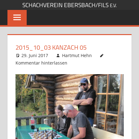
SCHACHVEREIN EBERSBACH/FILS
Zum
E.V.
Inhalt
springen
2015_10_03 KANZACH 05
29. Juni 2017
Hartmut Hehn
Kommentar hinterlassen