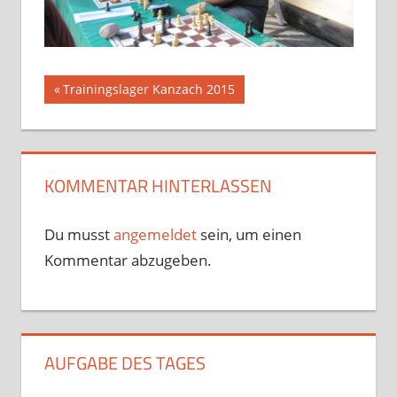
Beitragsnavigation
Vorheriger
Trainingslager Kanzach 2015
Beitrag:
KOMMENTAR HINTERLASSEN
Du musst
angemeldet
sein, um einen
Kommentar abzugeben.
AUFGABE DES TAGES