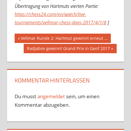
Übertragung von Hartmuts vierten Partie:
https://chess24.com/en/watch/live-
tournaments/vellmar-chess-days-2017/4/1/8
]
Beitragsnavigation
Vorheriger
Vellmar Runde 2: Hartmut gewinnt erneut …
Beitrag:
Nächster
Radjabov gewinnt Grand Prix in Genf 2017
Beitrag:
KOMMENTAR HINTERLASSEN
Du musst
angemeldet
sein, um einen
Kommentar abzugeben.