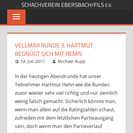
SCHACHVEREIN EBERSBACH/FILS
Zum
E.V.
Inhalt
springen
VELLMAR RUNDE 3: HARTMUT
BEGNÜGT SICH MIT REMIS
14. Juli 2017
Michael Rupp
Opens und
Kommentar
Turniere
hinterlassen
,
Startseite
In der heutigen Abendrunde hat unser
Teilnehmer Hartmut Hehn wie die Runden
zuvor wieder sehr viel richtig und nur ziemlich
wenig falsch gemacht. Sicherlich könnte man,
wenn man allein auf die Ratingzahlen schaut,
zufrieden mit dem letztlichen Partieausgang
sein, doch wenn man den Partieverlauf