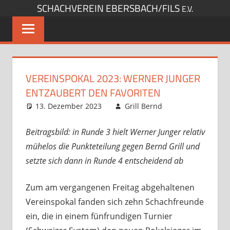
SCHACHVEREIN EBERSBACH/FILS
Zum
E.V.
Inhalt
springen
VEREINSPOKAL 2023: WERNER JUNGER
ENTZAUBERT DEN FAVORITEN
13. Dezember 2023
Grill Bernd
interner
Spielbetrieb
Kommentar
,
Startseite
hinterlassen
Beitragsbild: in Runde 3 hielt Werner Junger relativ
mühelos die Punkteteilung gegen Bernd Grill und
setzte sich dann in Runde 4 entscheidend ab
Zum am vergangenen Freitag abgehaltenen
Vereinspokal fanden sich zehn Schachfreunde
ein, die in einem fünfrundigen Turnier