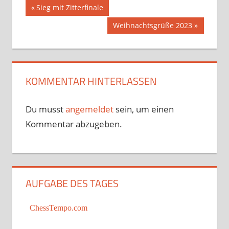
Beitragsnavigation
Vorheriger
Sieg mit Zitterfinale
Beitrag:
Nächster
Weihnachtsgrüße 2023
Beitrag:
KOMMENTAR HINTERLASSEN
Du musst
angemeldet
sein, um einen
Kommentar abzugeben.
AUFGABE DES TAGES