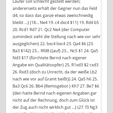
Läufer soll schlecht gestellt werden;
andererseits erhält der Gegner nun das Feld
d4, so dass das ganze etwas zweischneidig
bleibt ...} (18... Ne4 19. c4 dxc4 $11) 19. Rd4 b5
20. Rcd1 Rd7 21. Qc2 Ne4 {der Computer
zumindest sieht die Stellung nach wie vor sehr
ausgeglichen} 22. bxc4 bxc4 23. Qa4 $6 (23.
Ba3 $142) 23... Rfd8 ({auf} 23... Nc5 $1 24. Qa5
Nd3 $17 {fürchtete Bernd nach eigener
Angabe ein Qualitätsopfer} 25. R1xd3 $2 cxd3
26. Rxd3 {doch zu Unrecht, da der weiße Lb2
nach wie vor auf Granit beißt}) 24. Qa5 h6 25.
Ba3 Qc6 26. Bb4 {Remisgebot } Kh7 27. Be7 $6
{den hatte Bernd nach eigenen Angaben gar
nicht auf der Rechnung, doch zum Glück ist
der Zug auch nicht wirklich gut ...} (27. f3 Ng3