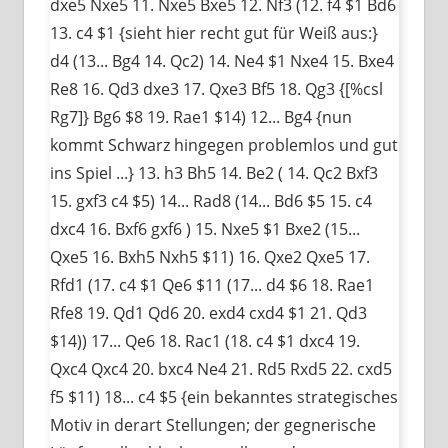
dxe5 Nxe5 11. Nxe5 Bxe5 12. Nf3 (12. f4 $1 Bd6
13. c4 $1 {sieht hier recht gut für Weiß aus:}
d4 (13... Bg4 14. Qc2) 14. Ne4 $1 Nxe4 15. Bxe4
Re8 16. Qd3 dxe3 17. Qxe3 Bf5 18. Qg3 {[%csl
Rg7]} Bg6 $8 19. Rae1 $14) 12... Bg4 {nun
kommt Schwarz hingegen problemlos und gut
ins Spiel ...} 13. h3 Bh5 14. Be2 ( 14. Qc2 Bxf3
15. gxf3 c4 $5) 14... Rad8 (14... Bd6 $5 15. c4
dxc4 16. Bxf6 gxf6 ) 15. Nxe5 $1 Bxe2 (15...
Qxe5 16. Bxh5 Nxh5 $11) 16. Qxe2 Qxe5 17.
Rfd1 (17. c4 $1 Qe6 $11 (17... d4 $6 18. Rae1
Rfe8 19. Qd1 Qd6 20. exd4 cxd4 $1 21. Qd3
$14)) 17... Qe6 18. Rac1 (18. c4 $1 dxc4 19.
Qxc4 Qxc4 20. bxc4 Ne4 21. Rd5 Rxd5 22. cxd5
f5 $11) 18... c4 $5 {ein bekanntes strategisches
Motiv in derart Stellungen; der gegnerische