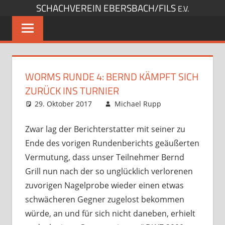
SCHACHVEREIN EBERSBACH/FILS
Zum
E.V.
Inhalt
springen
WORMS RUNDE 4: BERND KÄMPFT SICH
ZURÜCK INS TURNIER
29. Oktober 2017
Michael Rupp
Opens
und
Kommentar
Turniere
hinterlassen
,
Zwar lag der Berichterstatter mit seiner zu
Startseite
Ende des vorigen Rundenberichts geäußerten
Vermutung, dass unser Teilnehmer Bernd
Grill nun nach der so unglücklich verlorenen
zuvorigen Nagelprobe wieder einen etwas
schwächeren Gegner zugelost bekommen
würde, an und für sich nicht daneben, erhielt