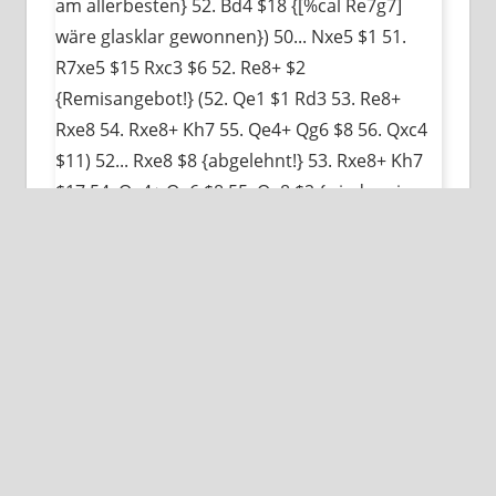
am allerbesten} 52. Bd4 $18 {[%cal Re7g7]
wäre glasklar gewonnen}) 50... Nxe5 $1 51.
R7xe5 $15 Rxc3 $6 52. Re8+ $2
{Remisangebot!} (52. Qe1 $1 Rd3 53. Re8+
Rxe8 54. Rxe8+ Kh7 55. Qe4+ Qg6 $8 56. Qxc4
$11) 52... Rxe8 $8 {abgelehnt!} 53. Rxe8+ Kh7
$17 54. Qe4+ Qg6 $8 55. Qa8 $2 {wieder ein
klarer Verlustzug} ({Weiß kam wohl um
Damentausch wie nach} 55. Qxg6+ Kxg6 $17
{nicht herum}) 55... Qd6+ $1 56. Kg1 $8 Rc1+
$1 57. Kf2 Qd4+ $2 {gefährdet nochmals
ernsthaft den Gewinn} (57... Qc5+ $19 {das
allerstärkste} 58. Ke2 (58. Kg3 Qg5+ $1 59. Kf2
Qh4+ 60. g3 Qd4+ ) 58... Rc2+ 59. Kd1 Rxg2)
(57... Rc2+ $5 $19) (57... Qb6+ $5 $19) 58. Kg3
$8 $17 Qd6+ $1 59. Kf2 Qd2+ $6 {(nur) ein Tick