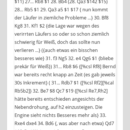
$11) 27... Rb8 $1 28. Bb4 (28. Qa3 $142 $15)
28... Rb5 $1 29. Qa3 a5 $1 $17 { nun kommt
der Läufer in ziemliche Probleme ...} 30. Bf8
Kg8 31. Kf1 $2 {die Lage war wegen des
verirrten Läufers so oder so schon ziemlich
schwierig für Weiß, doch das sollte nun
verlieren ...} ({auch etwas ein bisschen
besseres wie} 31. f3 Ng5 32. e4 Qg6 $1 {bliebe
prekär für Weiß}) 31... Rb8 $6 {[%csl Rf8] Bernd
war bereits recht knapp an Zeit (es gab jeweils
30s Inkrement} ( 31... Rdb7 $1 {[%csl Rf2][%cal
Rb5b2]} 32. Be7 $8 Qc7 $19 {[%csl Re7,Rh2]
hätte bereits entschieden angesichts der
Nebendrohung, auf h2 einzusteigen. Die
Engine sieht nichts Besseres mehr als} 33.
Rxe4 dxe4 34. Bd6 {, was aber nach etwa} Qd7