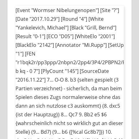
[Event "Wormser Nibelungenopen"] [Site "?"]
[Date "2017.10.29"] [Round "4"] [White
"Yankelevich, Michael"] [Black "Grill, Bernd"]
[Result "0-1"] [ECO "D05"] [WhiteElo "2001"]
[BlackElo "2142"] [Annotator "Mi.Rupp"] [SetUp
"1"] [FEN
"r1bqk2r/pp3ppp/2nbpn2/2pp4/3P4/2PBPN2/PP1N
b kq - 0 7"] [PlyCount "145"] [SourceDate
"2016.11.22"] 7... O-O 8. b3 {selten gespielt (3
Partien verzeichnet) - sicherlich, da man beim
Spielen dieses Zugs normalerweise ohne das
dann an sich nutzlose c3 auskommt} (8. dxc5
{ist der Hauptzug}) 8... Qc7 9. Bb2 e5 $6
{wahrscheinlich nicht so wirklich gut an dieser
Stelle} (9... Bd7) (9... b6 {[%cal Gc8b7]}) 10.