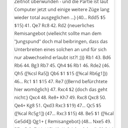
Zeitnot überwunden - und die Partie ist laut
Computer jetzt und einige weitere Züge lang
wieder total ausgeglichen ...} (40... Rdd5 $5
$15) 41. Qe7 Rc8 42. Rd2 {neuerliches
Remisangebot (vielleicht sollte man dem
"Jungspund" doch mal beibringen, dass das
Unterbreiten eines solchen an und für sich
nur abwechselnd erlaubt ist?! ;))} Rb1 43. Bd6
Rb6 44. Bg3 Rb7 45. Qh4 $6 Rb1 46. Rde2 (46.
Qh5 {[%csl Ra5]} Qb6 $1 $15 {[%cal Rb6g1]})
46... Rc1 $1 $15 47. Re7 ({Bernd befürchtete
hier womöglich} 47. Rxc4 $2 {doch das geht
nicht:} Qxc4 48. Re8+ Kh7 49. Rxc8 Qxc8 50.
Qe4+ Kg8 51. Qxd3 Rxc3 $19) 47... Qc5 $5
{[%cal Rc5g1]} (47... Rxc3 $15) 48. Be5 $1 {[%cal
Ge5d4]} Qg1+ { Remisangebot} (48... Nxe5 49.