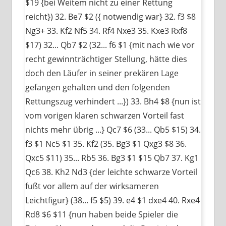
$19 {bei Weitem nicht zu einer Rettung
reicht}) 32. Be7 $2 ({ notwendig war} 32. f3 $8
Ng3+ 33. Kf2 Nf5 34. Rf4 Nxe3 35. Kxe3 Rxf8
$17) 32... Qb7 $2 (32... f6 $1 {mit nach wie vor
recht gewinnträchtiger Stellung, hätte dies
doch den Läufer in seiner prekären Lage
gefangen gehalten und den folgenden
Rettungszug verhindert ...}) 33. Bh4 $8 {nun ist
vom vorigen klaren schwarzen Vorteil fast
nichts mehr übrig ...} Qc7 $6 (33... Qb5 $15) 34.
f3 $1 Nc5 $1 35. Kf2 (35. Bg3 $1 Qxg3 $8 36.
Qxc5 $11) 35... Rb5 36. Bg3 $1 $15 Qb7 37. Kg1
Qc6 38. Kh2 Nd3 {der leichte schwarze Vorteil
fußt vor allem auf der wirksameren
Leichtfigur} (38... f5 $5) 39. e4 $1 dxe4 40. Rxe4
Rd8 $6 $11 {nun haben beide Spieler die