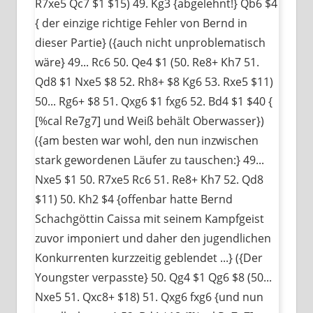
R7xe5 Qc7 $1 $15) 49. Kg3 {abgelehnt!} Qb6 $4
{ der einzige richtige Fehler von Bernd in
dieser Partie} ({auch nicht unproblematisch
wäre} 49... Rc6 50. Qe4 $1 (50. Re8+ Kh7 51.
Qd8 $1 Nxe5 $8 52. Rh8+ $8 Kg6 53. Rxe5 $11)
50... Rg6+ $8 51. Qxg6 $1 fxg6 52. Bd4 $1 $40 {
[%cal Re7g7] und Weiß behält Oberwasser})
({am besten war wohl, den nun inzwischen
stark gewordenen Läufer zu tauschen:} 49...
Nxe5 $1 50. R7xe5 Rc6 51. Re8+ Kh7 52. Qd8
$11) 50. Kh2 $4 {offenbar hatte Bernd
Schachgöttin Caissa mit seinem Kampfgeist
zuvor imponiert und daher den jugendlichen
Konkurrenten kurzzeitig geblendet ...} ({Der
Youngster verpasste} 50. Qg4 $1 Qg6 $8 (50...
Nxe5 51. Qxc8+ $18) 51. Qxg6 fxg6 {und nun