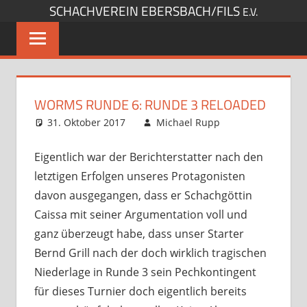
SCHACHVEREIN EBERSBACH/FILS
Zum
E.V.
Inhalt
springen
WORMS RUNDE 6: RUNDE 3 RELOADED
31. Oktober 2017
Michael Rupp
Opens
und
Kommentar
Turniere
hinterlassen
,
Eigentlich war der Berichterstatter nach den
Startseite
letztigen Erfolgen unseres Protagonisten
davon ausgegangen, dass er Schachgöttin
Caissa mit seiner Argumentation voll und
ganz überzeugt habe, dass unser Starter
Bernd Grill nach der doch wirklich tragischen
Niederlage in Runde 3 sein Pechkontingent
für dieses Turnier doch eigentlich bereits