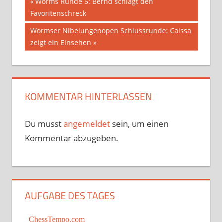
Beitragsnavigation
Vorheriger
Worms Runde 5: Bernd schlägt den
Beitrag:
Favoritenschreck
Nächster
Wormser Nibelungenopen Schlussrunde: Caissa
Beitrag:
zeigt ein Einsehen
KOMMENTAR HINTERLASSEN
Du musst
angemeldet
sein, um einen
Kommentar abzugeben.
AUFGABE DES TAGES