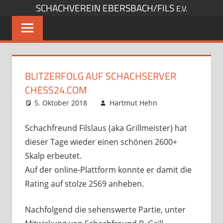
SCHACHVEREIN EBERSBACH/FILS
Zum
E.V.
Inhalt
springen
BLITZERFOLG AUF SCHACHSERVER
CHESS24.COM
5. Oktober 2018
Hartmut Hehn
Sonstige
Artikel
Kommentar
,
Startseite
hinterlassen
Schachfreund Filslaus (aka Grillmeister) hat
dieser Tage wieder einen schönen 2600+
Skalp erbeutet.
Auf der online-Plattform konnte er damit die
Rating auf stolze 2569 anheben.
Nachfolgend die sehenswerte Partie, unter