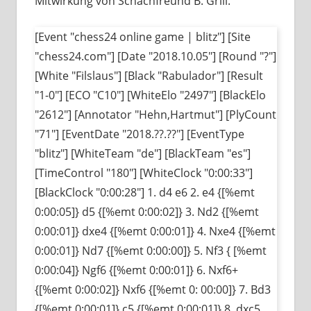
Mitwirkung von Schachfreund B. Grill.
[Event "chess24 online game | blitz"] [Site
"chess24.com"] [Date "2018.10.05"] [Round "?"]
[White "Filslaus"] [Black "Rabulador"] [Result
"1-0"] [ECO "C10"] [WhiteElo "2497"] [BlackElo
"2612"] [Annotator "Hehn,Hartmut"] [PlyCount
"71"] [EventDate "2018.??.??"] [EventType
"blitz"] [WhiteTeam "de"] [BlackTeam "es"]
[TimeControl "180"] [WhiteClock "0:00:33"]
[BlackClock "0:00:28"] 1. d4 e6 2. e4 {[%emt
0:00:05]} d5 {[%emt 0:00:02]} 3. Nd2 {[%emt
0:00:01]} dxe4 {[%emt 0:00:01]} 4. Nxe4 {[%emt
0:00:01]} Nd7 {[%emt 0:00:00]} 5. Nf3 { [%emt
0:00:04]} Ngf6 {[%emt 0:00:01]} 6. Nxf6+
{[%emt 0:00:02]} Nxf6 {[%emt 0: 00:00]} 7. Bd3
{[%emt 0:00:01]} c5 {[%emt 0:00:01]} 8. dxc5