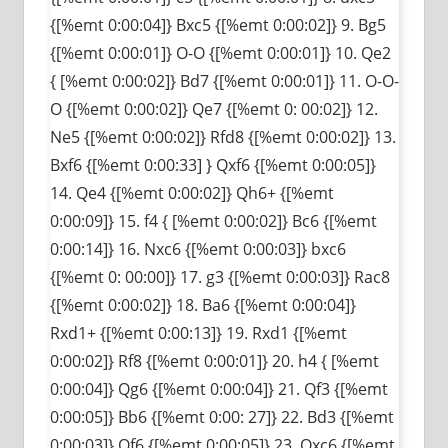
{[%emt 0:00:04]} Bxc5 {[%emt 0:00:02]} 9. Bg5
{[%emt 0:00:01]} O-O {[%emt 0:00:01]} 10. Qe2
{ [%emt 0:00:02]} Bd7 {[%emt 0:00:01]} 11. O-O-
O {[%emt 0:00:02]} Qe7 {[%emt 0: 00:02]} 12.
Ne5 {[%emt 0:00:02]} Rfd8 {[%emt 0:00:02]} 13.
Bxf6 {[%emt 0:00:33] } Qxf6 {[%emt 0:00:05]}
14. Qe4 {[%emt 0:00:02]} Qh6+ {[%emt
0:00:09]} 15. f4 { [%emt 0:00:02]} Bc6 {[%emt
0:00:14]} 16. Nxc6 {[%emt 0:00:03]} bxc6
{[%emt 0: 00:00]} 17. g3 {[%emt 0:00:03]} Rac8
{[%emt 0:00:02]} 18. Ba6 {[%emt 0:00:04]}
Rxd1+ {[%emt 0:00:13]} 19. Rxd1 {[%emt
0:00:02]} Rf8 {[%emt 0:00:01]} 20. h4 { [%emt
0:00:04]} Qg6 {[%emt 0:00:04]} 21. Qf3 {[%emt
0:00:05]} Bb6 {[%emt 0:00: 27]} 22. Bd3 {[%emt
0:00:03]} Qf6 {[%emt 0:00:05]} 23. Qxc6 {[%emt