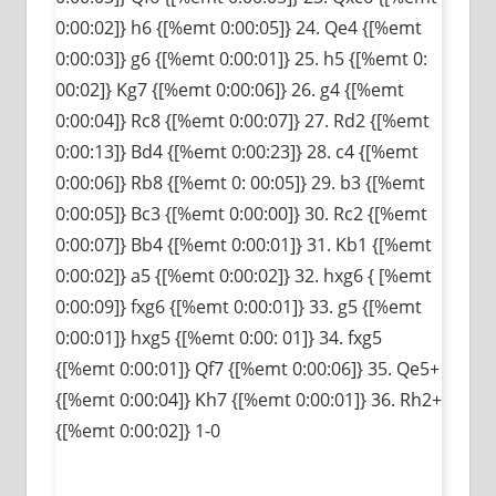
0:00:02]} h6 {[%emt 0:00:05]} 24. Qe4 {[%emt
0:00:03]} g6 {[%emt 0:00:01]} 25. h5 {[%emt 0:
00:02]} Kg7 {[%emt 0:00:06]} 26. g4 {[%emt
0:00:04]} Rc8 {[%emt 0:00:07]} 27. Rd2 {[%emt
0:00:13]} Bd4 {[%emt 0:00:23]} 28. c4 {[%emt
0:00:06]} Rb8 {[%emt 0: 00:05]} 29. b3 {[%emt
0:00:05]} Bc3 {[%emt 0:00:00]} 30. Rc2 {[%emt
0:00:07]} Bb4 {[%emt 0:00:01]} 31. Kb1 {[%emt
0:00:02]} a5 {[%emt 0:00:02]} 32. hxg6 { [%emt
0:00:09]} fxg6 {[%emt 0:00:01]} 33. g5 {[%emt
0:00:01]} hxg5 {[%emt 0:00: 01]} 34. fxg5
{[%emt 0:00:01]} Qf7 {[%emt 0:00:06]} 35. Qe5+
{[%emt 0:00:04]} Kh7 {[%emt 0:00:01]} 36. Rh2+
{[%emt 0:00:02]} 1-0