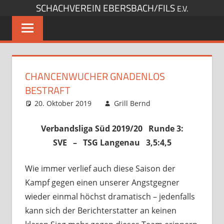
SCHACHVEREIN EBERSBACH/FILS
Zum
E.V.
Inhalt
springen
CHANCENWUCHER GNADENLOS
BESTRAFT
20. Oktober 2019
Grill Bernd
Startseite
Kommentar
,
Verbandsspiele
hinterlassen
Verbandsliga Süd 2019/20 Runde 3:
SVE – TSG Langenau 3,5:4,5
Wie immer verlief auch diese Saison der
Kampf gegen einen unserer Angstgegner
wieder einmal höchst dramatisch – jedenfalls
kann sich der Berichterstatter an keinen