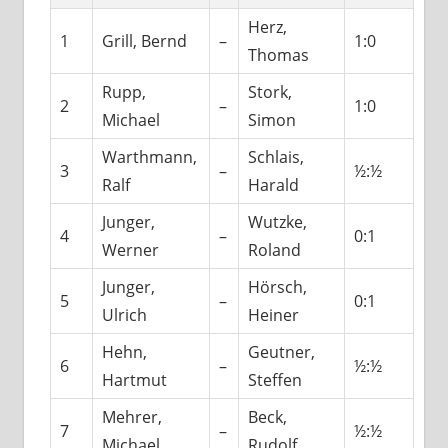
Herz,
1
Grill, Bernd
–
1:0
Thomas
Rupp,
Stork,
2
–
1:0
Michael
Simon
Warthmann,
Schlais,
3
–
½:½
Ralf
Harald
Junger,
Wutzke,
4
–
0:1
Werner
Roland
Junger,
Hörsch,
5
–
0:1
Ulrich
Heiner
Hehn,
Geutner,
6
–
½:½
Hartmut
Steffen
Mehrer,
Beck,
7
–
½:½
Michael
Rudolf