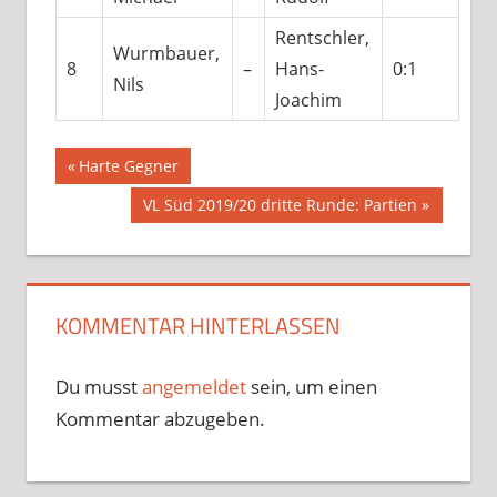
Rentschler,
Wurmbauer,
8
–
Hans-
0:1
Nils
Joachim
Beitragsnavigation
Vorheriger
Harte Gegner
Beitrag:
Nächster
VL Süd 2019/20 dritte Runde: Partien
Beitrag:
KOMMENTAR HINTERLASSEN
Du musst
angemeldet
sein, um einen
Kommentar abzugeben.