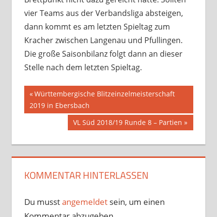
vier Teams aus der Verbandsliga absteigen,
dann kommt es am letzten Spieltag zum
Kracher zwischen Langenau und Pfullingen.
Die große Saisonbilanz folgt dann an dieser
Stelle nach dem letzten Spieltag.
Beitragsnavigation
Vorheriger
Württembergische Blitzeinzelmeisterschaft
Beitrag:
2019 in Ebersbach
Nächster
VL Süd 2018/19 Runde 8 – Partien
Beitrag:
KOMMENTAR HINTERLASSEN
Du musst
angemeldet
sein, um einen
Kommentar abzugeben.