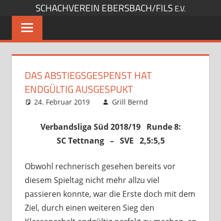
SCHACHVEREIN EBERSBACH/FILS
Zum
E.V.
Inhalt
springen
DAS ABSTIEGSGESPENST HAT
ENDGÜLTIG AUSGESPUKT
24. Februar 2019
Grill Bernd
Startseite
Kommentar
,
Verbandsspiele
hinterlassen
Verbandsliga Süd 2018/19 Runde 8:
SC Tettnang – SVE 2,5:5,5
Obwohl rechnerisch gesehen bereits vor
diesem Spieltag nicht mehr allzu viel
passieren konnte, war die Erste doch mit dem
Ziel, durch einen weiteren Sieg den