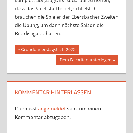
komplett abgesagt. Es ist darauf zu hoffen,
dass das Spiel stattfindet, schließlich
brauchen die Spieler der Ebersbacher Zweiten
die Übung, um dann nächste Saison die
Bezirksliga zu halten.
Beitragsnavigation
Vorheriger
Gründonnerstagstreff 2022
Beitrag:
Nächster
Dem Favoriten unterlegen
Beitrag:
KOMMENTAR HINTERLASSEN
Du musst
angemeldet
sein, um einen
Kommentar abzugeben.