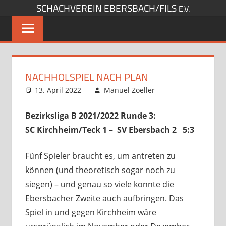
SCHACHVEREIN EBERSBACH/FILS
Zum
E.V.
Inhalt
springen
NACHHOLSPIEL NACH PLAN
13. April 2022
Manuel Zoeller
Startseite
Kommentar
,
Verbandsspiele
hinterlassen
Bezirksliga B 2021/2022 Runde 3:
SC Kirchheim/Teck 1 – SV Ebersbach 2 5:3
Fünf Spieler braucht es, um antreten zu
können (und theoretisch sogar noch zu
siegen) – und genau so viele konnte die
Ebersbacher Zweite auch aufbringen. Das
Spiel in und gegen Kirchheim wäre