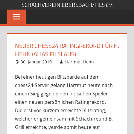
SCHACHVEREIN EBERSBACH/FILS
Zum
E.V.
Inhalt
springen
NEUER CHESS24 RATINGREKORD FÜR H.
HEHN (ALIAS FILSLAUS)
30. Januar 2019
Hartmut Hehn
Sonstige
Artikel
Kommentar
,
Startseite
hinterlassen
Bei einer heutigen Blitzpartie auf dem
chess24-Server gelang Hartmut heute nach
einem Sieg gegen einen indischen Spieler
einen neuen persönlichen Ratingrekord.
Die erst vor kurzem erreichte Blitzrating,
welcher er gemeinsam mit Schachfreund B.
Grill erreichte, wurde somit heute auf