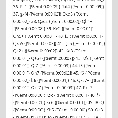
36. Rc1 {[%emt 0:00:09]} Rxf4 {[%emt 0:00: 09]}
37. gxf4 {[%emt 0:00:02]} Qxd5 {[%emt
0:00:02]} 38. Qxc2 {[%emt 0:00:02]} Qh1+
{[%emt 0:00:08]} 39. Ke2 {[%emt 0:00:01]}
Qh5+ {[%emt 0:00:01]} 40. f3 { [%emt 0:00:01]}
Qxa5 {[%emt 0:00:02]} 41. Qc5 {[%emt 0:00:01]}
Qa2+ {[%emt 0: 00:02]} 42. Ke3 {[%emt
0:00:01]} Qe6+ {[%emt 0:00:02]} 43. Kf2 {[%emt
0:00:01]} Qf7 {[%emt 0:00:03]} 44. f5 {[%emt
0:00:01]} Qh7 {[%emt 0:00:02]} 45. f6 { [%emt
0:00:02]} b6 {[%emt 0:00:01]} 46. Qxc7+ {[%emt
0:00:01]} Qxc7 {[%emt 0: 00:03]} 47. Rxc7
{[%emt 0:00:00]} Kxc7 {[%emt 0:00:01]} 48. f7
{[%emt 0:00:01]} Kc6 {[%emt 0:00:01]} 49. f8=Q
{[%emt 0:00:00]} Kb5 {[%emt 0:00:00]} 50. Qa3
{ [%emt 0:00:01]} a5 {[%emt 0:00:01]} 51. Ke3