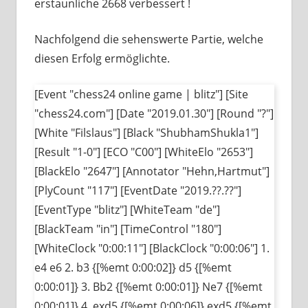
erstaunliche 2668 verbessert !
Nachfolgend die sehenswerte Partie, welche
diesen Erfolg ermöglichte.
[Event "chess24 online game | blitz"] [Site
"chess24.com"] [Date "2019.01.30"] [Round "?"]
[White "Filslaus"] [Black "ShubhamShukla1"]
[Result "1-0"] [ECO "C00"] [WhiteElo "2653"]
[BlackElo "2647"] [Annotator "Hehn,Hartmut"]
[PlyCount "117"] [EventDate "2019.??.??"]
[EventType "blitz"] [WhiteTeam "de"]
[BlackTeam "in"] [TimeControl "180"]
[WhiteClock "0:00:11"] [BlackClock "0:00:06"] 1.
e4 e6 2. b3 {[%emt 0:00:02]} d5 {[%emt
0:00:01]} 3. Bb2 {[%emt 0:00:01]} Ne7 {[%emt
0:00:01]} 4. exd5 {[%emt 0:00:06]} exd5 {[%emt