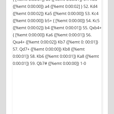
{[%emt 0:00:00]} a4 {[%emt 0:00:02] } 52. Kd4
{[%emt 0:00:02]} Ka5 {[%emt 0:00:00]} 53. Kc4
{[%emt 0:00:00]} b5+ { [%emt 0:00:00]} 54. Kc5
{[%emt 0:00:02]} b4 {[%emt 0:00:01]} 55. Qxb4+
{ [%emt 0:00:00]} Ka6 {[%emt 0:00:01]} 56.
Qxa4+ {[%emt 0:00:02]} Kb7 {[%emt 0: 00:01]}
57. Qd7+ {[%emt 0:00:00]} Kb8 {[%emt
0:00:01]} 58. Kb6 {[%emt 0:00:01]} Ka8 {[%emt
0:00:01]} 59. Qb7# {[%emt 0:00:00]} 1-0