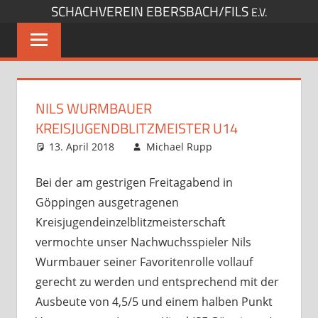
SCHACHVEREIN EBERSBACH/FILS
Zum
E.V.
Inhalt
springen
NILS WURMBAUER
KREISJUGENDBLITZMEISTER U14
13. April 2018
Michael Rupp
Kommentar
Jugendturniere
hinterlassen
,
Opens und
Bei der am gestrigen Freitagabend in
Turniere
,
Göppingen ausgetragenen
Startseite
Kreisjugendeinzelblitzmeisterschaft
vermochte unser Nachwuchsspieler Nils
Wurmbauer seiner Favoritenrolle vollauf
gerecht zu werden und entsprechend mit der
Ausbeute von 4,5/5 und einem halben Punkt