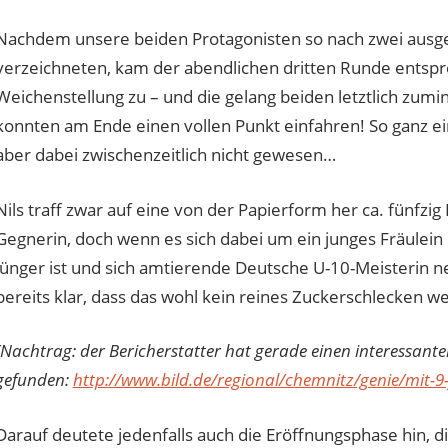
Nachdem unsere beiden Protagonisten so nach zwei ausg
verzeichneten, kam der abendlichen dritten Runde entsp
Weichenstellung zu – und die gelang beiden letztlich zumi
konnten am Ende einen vollen Punkt einfahren! So ganz e
aber dabei zwischenzeitlich nicht gewesen…
Nils traff zwar auf eine von der Papierform her ca. fünfz
Gegnerin, doch wenn es sich dabei um ein junges Fräulein 
jünger ist und sich amtierende Deutsche U-10-Meisterin 
bereits klar, dass das wohl kein reines Zuckerschlecken w
[Nachtrag: der Bericherstatter hat gerade einen interessante
gefunden:
http://www.bild.de/regional/chemnitz/genie/mit-9
Darauf deutete jedenfalls auch die Eröffnungsphase hin, d