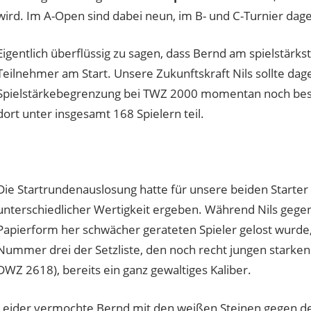
wird. Im A-Open sind dabei neun, im B- und C-Turnier dage
Eigentlich überflüssig zu sagen, dass Bernd am spielstärks
Teilnehmer am Start. Unsere Zukunftskraft Nils sollte dag
Spielstärkebegrenzung bei TWZ 2000 momentan noch bes
dort unter insgesamt 168 Spielern teil.
Die Startrundenauslosung hatte für unsere beiden Starter
unterschiedlicher Wertigkeit ergeben. Während Nils gege
Papierform her schwächer gerateten Spieler gelost wurde,
Nummer drei der Setzliste, den noch recht jungen starken
DWZ 2618), bereits ein ganz gewaltiges Kaliber.
Leider vermochte Bernd mit den weißen Steinen gegen den