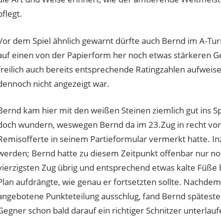
pflegt.
Vor dem Spiel ähnlich gewarnt dürfte auch Bernd im A-Tur
auf einen von der Papierform her noch etwas stärkeren Ge
freilich auch bereits entsprechende Ratingzahlen aufweise
dennoch nicht angezeigt war.
Bernd kam hier mit den weißen Steinen ziemlich gut ins Sp
doch wundern, weswegen Bernd da im 23.Zug in recht vort
Remisofferte in seinem Partieformular vermerkt hatte. I
werden; Bernd hatte zu diesem Zeitpunkt offenbar nur noc
vierzigsten Zug übrig und entsprechend etwas kalte Füße
Plan aufdrängte, wie genau er fortsetzten sollte. Nachdem
angebotene Punkteteilung ausschlug, fand Bernd spätesten
Gegner schon bald darauf ein richtiger Schnitzer unterlau