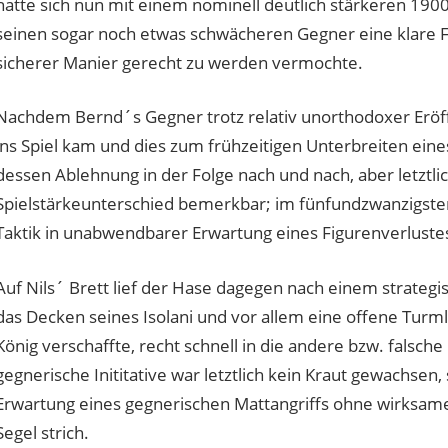
hatte sich nun mit einem nominell deutlich stärkeren 19
seinen sogar noch etwas schwächeren Gegner eine klare Favo
sicherer Manier gerecht zu werden vermochte.
Nachdem Bernd´s Gegner trotz relativ unorthodoxer Eröf
ins Spiel kam und dies zum frühzeitigen Unterbreiten ein
dessen Ablehnung in der Folge nach und nach, aber letztlic
Spielstärkeunterschied bemerkbar; im fünfundzwanzigsten
Taktik in unabwendbarer Erwartung eines Figurenverlustes
Auf Nils´ Brett lief der Hase dagegen nach einem strateg
das Decken seines Isolani und vor allem eine offene Turm
König verschaffte, recht schnell in die andere bzw. falsc
gegnerische Inititative war letztlich kein Kraut gewachse
Erwartung eines gegnerischen Mattangriffs ohne wirksame
Segel strich.