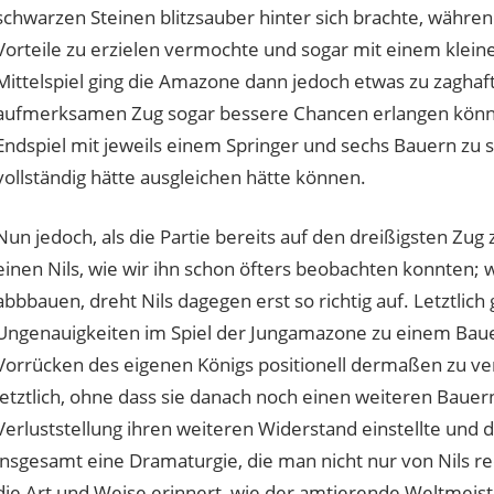
schwarzen Steinen blitzsauber hinter sich brachte, währen
Vorteile zu erzielen vermochte und sogar mit einem kleinen
Mittelspiel ging die Amazone dann jedoch etwas zu zaghaft
aufmerksamen Zug sogar bessere Chancen erlangen können,
Endspiel mit jeweils einem Springer und sechs Bauern zu s
vollständig hätte ausgleichen hätte können.
Nun jedoch, als die Partie bereits auf den dreißigsten Zug 
einen Nils, wie wir ihn schon öfters beobachten konnten;
abbbauen, dreht Nils dagegen erst so richtig auf. Letztlich
Ungenauigkeiten im Spiel der Jungamazone zu einem Bauer
Vorrücken des eigenen Königs positionell dermaßen zu ve
letztlich, ohne dass sie danach noch einen weiteren Bauern v
Verluststellung ihren weiteren Widerstand einstellte und di
insgesamt eine Dramaturgie, die man nicht nur von Nils re
die Art und Weise erinnert, wie der amtierende Weltmeiste