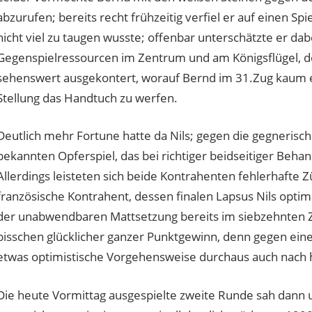
abzurufen; bereits recht frühzeitig verfiel er auf einen 
nicht viel zu taugen wusste; offenbar unterschätzte er da
Gegenspielressourcen im Zentrum und am Königsflügel, den
sehenswert ausgekontert, worauf Bernd im 31.Zug kaum etw
Stellung das Handtuch zu werfen.
Deutlich mehr Fortune hatte da Nils; gegen die gegnerische
bekannten Opferspiel, das bei richtiger beidseitiger Behan
Allerdings leisteten sich beide Kontrahenten fehlerhafte Zü
französische Kontrahent, dessen finalen Lapsus Nils optim
der unabwendbaren Mattsetzung bereits im siebzehnten Zug
bisschen glücklicher ganzer Punktgewinn, denn gegen eine
etwas optimistische Vorgehensweise durchaus auch nach 
Die heute Vormittag ausgespielte zweite Runde sah dann 