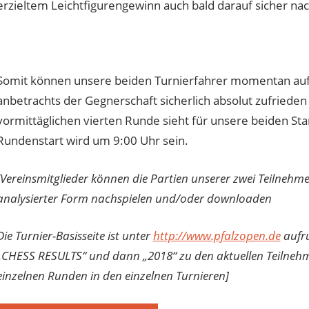
erzieltem Leichtfigurengewinn auch bald darauf sicher n
Somit können unsere beiden Turnierfahrer momentan auf 
anbetrachts der Gegnerschaft sicherlich absolut zufriede
vormittäglichen vierten Runde sieht für unsere beiden Sta
Rundenstart wird um 9:00 Uhr sein.
[Vereinsmitglieder können die Partien unserer zwei Teilnehme
analysierter Form nachspielen und/oder downloaden
Die Turnier-Basisseite ist unter
http://www.pfalzopen.de
aufru
„CHESS RESULTS“ und dann „2018“ zu den aktuellen Teilnehm
einzelnen Runden in den einzelnen Turnieren]