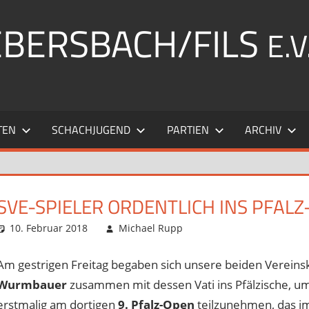
EBERSBACH/FILS
E.V
TEN
SCHACHJUGEND
PARTIEN
ARCHIV
SVE-SPIELER ORDENTLICH INS PFAL
10. Februar 2018
Michael Rupp
Opens und Turniere
Kommentar hinterla
Am gestrigen Freitag begaben sich unsere beiden Verei
Wurmbauer
zusammen mit dessen Vati ins Pfälzische, u
erstmalig am dortigen
9. Pfalz-Open
teilzunehmen, das im