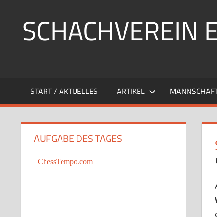
Zum
SCHACHVEREIN 
Inhalt
springen
START / AKTUELLES
ARTIKEL
MANNSCHAF
AUFGABE DES TAGES