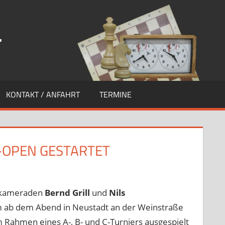
.
KONTAKT / ANFAHRT
TERMINE
Z-OPEN GESTARTET
ssen
,
Startseite
nskameraden
Bernd Grill
und
Nils
m ab dem Abend in Neustadt an der Weinstraße
 Rahmen eines A-, B- und C-Turniers ausgespielt