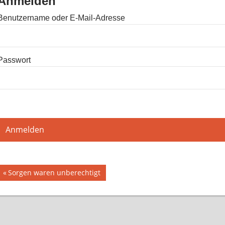
Anmelden
Benutzername oder E-Mail-Adresse
Passwort
Beitragsnavigation
Vorheriger
Sorgen waren unberechtigt
Beitrag: