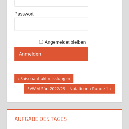
Passwort
Angemeldet bleiben
Beitragsnavigation
Vorheriger
Saisonauftakt misslungen
Beitrag:
Nächster
SVW VLSüd 2022/23 – Notationen Runde 1
Beitrag:
AUFGABE DES TAGES