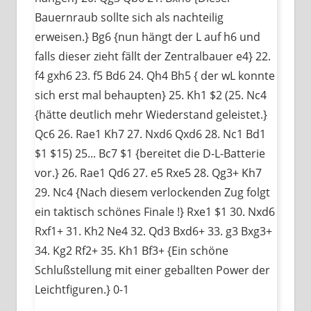
Bauernraub sollte sich als nachteilig
erweisen.} Bg6 {nun hängt der L auf h6 und
falls dieser zieht fällt der Zentralbauer e4} 22.
f4 gxh6 23. f5 Bd6 24. Qh4 Bh5 { der wL konnte
sich erst mal behaupten} 25. Kh1 $2 (25. Nc4
{hätte deutlich mehr Wiederstand geleistet.}
Qc6 26. Rae1 Kh7 27. Nxd6 Qxd6 28. Nc1 Bd1
$1 $15) 25... Bc7 $1 {bereitet die D-L-Batterie
vor.} 26. Rae1 Qd6 27. e5 Rxe5 28. Qg3+ Kh7
29. Nc4 {Nach diesem verlockenden Zug folgt
ein taktisch schönes Finale !} Rxe1 $1 30. Nxd6
Rxf1+ 31. Kh2 Ne4 32. Qd3 Bxd6+ 33. g3 Bxg3+
34. Kg2 Rf2+ 35. Kh1 Bf3+ {Ein schöne
Schlußstellung mit einer geballten Power der
Leichtfiguren.} 0-1