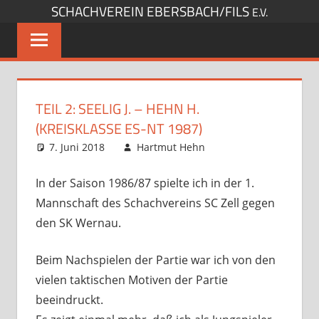
SCHACHVEREIN EBERSBACH/FILS
Zum
E.V.
Inhalt
springen
TEIL 2: SEELIG J. – HEHN H.
(KREISKLASSE ES-NT 1987)
7. Juni 2018
Hartmut Hehn
Meine
Kommentar
Lieblingspartien
hinterlassen
In der Saison 1986/87 spielte ich in der 1.
Mannschaft des Schachvereins SC Zell gegen
den SK Wernau.
Beim Nachspielen der Partie war ich von den
vielen taktischen Motiven der Partie
beeindruckt.