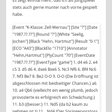
Es zeigt einmal mehr, daß ich als Jungspieler
stets auch gerne munter nach vorne gespielt
habe.
[Event "K-Klasse: Zell-Wernau"] [Site "?"] [Date
"1987.??.??"] [Round "?"] [White "Seelig,
Jochen"] [Black "Hehn, Hartmut"] [Result "0-1"]
[ECO "A43"] [BlackElo "1710"] [Annotator
"Hehn,Hartmut"] [PlyCount "70"] [EventDate
"1987.??.??"] [EventType "game"] 1. d4 e6 2. e4
c5 3. d5 d6 4. dxe6 Bxe6 5. Nc3 Nf6 6. Bf4 Nc6
7. Nf3 Be7 8. Be2 O-O 9. O-O {Die Eröffnung ist
abgeschlossen mit beidseitiger Chancen.} a6
10. a4 Qb6 {vielleicht ein wenig plumb, jedoch
provozierte es erfolgreich ein Schwächung.}
11. b3 ({besser:} 11. Nd5 {da b2 kaum zu
nehmen ist.}) 11... Nd4 {Der Springervorstoss