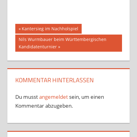
Beitragsnavigation
Vorheriger
Kantersieg im Nachholspiel
Beitrag:
Nächster
Nils Wurmbauer beim Württembergischen
Beitrag:
Kandidatenturnier
KOMMENTAR HINTERLASSEN
Du musst
angemeldet
sein, um einen
Kommentar abzugeben.