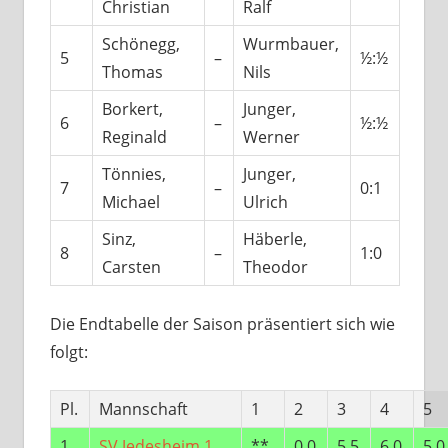
Christian
Ralf
Schönegg,
Wurmbauer,
5
–
½:½
Thomas
Nils
Borkert,
Junger,
6
–
½:½
Reginald
Werner
Tönnies,
Junger,
7
–
0:1
Michael
Ulrich
Sinz,
Häberle,
8
–
1:0
Carsten
Theodor
Die Endtabelle der Saison präsentiert sich wie
folgt:
Pl.
Mannschaft
1
2
3
4
5
1
SV Jedesheim 1
**
0,0
5,5
6,0
5,0