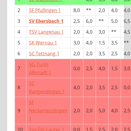
2
SF Pfullingen 1
8,0
**
2,0
4,0
4,0
3
SV Ebersbach 1
2,5
6,0
**
5,0
6,5
4
TSV Langenau 1
2,0
4,0
3,0
**
4,5
5
SK Wernau 1
3,0
4,0
1,5
3,5
**
6
SC Tettnang 1
2,0
2,0
3,5
2,5
4,0
SG Turm
7
0,0
2,5
4,0
1,5
3,0
Albstadt 1
SC
8
4,0
2,0
3,5
2,5
0,0
Rangendingen 1
SF
9
Neckartenzlingen
2,0
2,0
5,0
4,0
2,5
1
10
Ssg Fils-Lauter 1
0,0
1,5
2,5
2,0
2,5