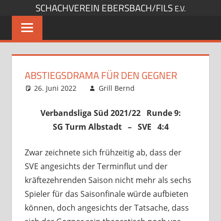
SCHACHVEREIN EBERSBACH/FILS
Zum
E.V.
Inhalt
springen
ABSTIEGSDRAMA FÜR DEN GEGNER
26. Juni 2022
Grill Bernd
Startseite
Kommentar
,
Verbandsspiele
hinterlassen
Verbandsliga Süd 2021/22 Runde 9:
SG Turm Albstadt – SVE 4:4
Zwar zeichnete sich frühzeitig ab, dass der
SVE angesichts der Terminflut und der
kräftezehrenden Saison nicht mehr als sechs
Spieler für das Saisonfinale würde aufbieten
können, doch angesichts der Tatsache, dass