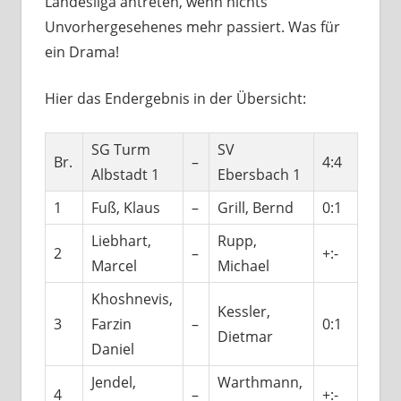
Landesliga antreten, wenn nichts
Unvorhergesehenes mehr passiert. Was für
ein Drama!
Hier das Endergebnis in der Übersicht:
SG Turm
SV
Br.
–
4:4
Albstadt 1
Ebersbach 1
1
Fuß, Klaus
–
Grill, Bernd
0:1
Liebhart,
Rupp,
2
–
+:-
Marcel
Michael
Khoshnevis,
Kessler,
3
Farzin
–
0:1
Dietmar
Daniel
Jendel,
Warthmann,
4
–
+:-