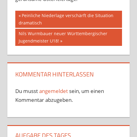
Beitragsnavigation
Vorheriger
Peinliche Niederlage verschärft die Situation
Beitrag:
dramatisch
Nächster
Nils Wurmbauer neuer Württembergischer
Beitrag:
Jugendmeister U18!
KOMMENTAR HINTERLASSEN
Du musst
angemeldet
sein, um einen
Kommentar abzugeben.
AUFGABE DES TAGES