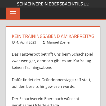
SCHACHVEREIN EBERSBACH/FILS
Zum
E.V.
Inhalt
springen
KEIN TRAININGSABEND AM KARFREITAG
4. April 2023
Manuel Zoeller
Startseite
Kommentar
hinterlassen
Das Tanzverbot betrifft uns beim Schachspiel
zwar weniger, dennoch gibt es am Karfreitag
keinen Trainingsabend.
Dafür findet der Gründonnerstagstreff statt,
auf den bereits hingewiesen wurde.
Der Schachverein Ebersbach wünscht
geruhsame Osterfeiertage.