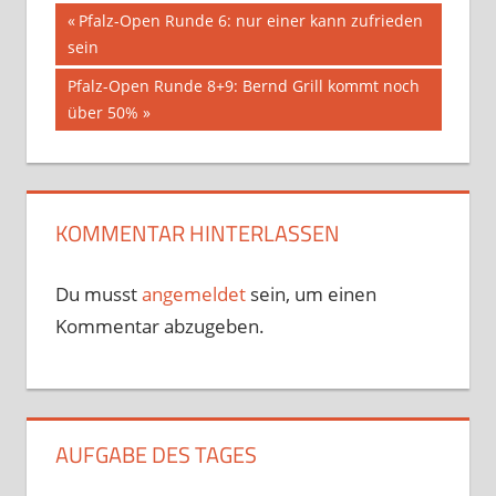
Beitragsnavigation
Vorheriger
Pfalz-Open Runde 6: nur einer kann zufrieden
Beitrag:
sein
Nächster
Pfalz-Open Runde 8+9: Bernd Grill kommt noch
Beitrag:
über 50%
KOMMENTAR HINTERLASSEN
Du musst
angemeldet
sein, um einen
Kommentar abzugeben.
AUFGABE DES TAGES