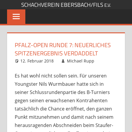
SCHACHVEREIN EBERSBACH/FILS
Zum
E.V.
Inhalt
springen
PFALZ-OPEN RUNDE 7: NEUERLICHES
SPITZENERGEBNIS VERDADDELT
12. Februar 2018
Michael Rupp
Opens
und
Kommentar
Turniere
hinterlassen
,
Es hat wohl nicht sollen sein. Für unseren
Startseite
Youngster Nils Wurmbauer hatte sich in
seiner Schlussrundenpartie des B-Turniers
gegen seinen erwachsenen Kontrahenten
tatsächlich die Chance eröffnet, den ganzen
Punkt mitzunehmen und damit nach seinem
herausragenden Abschneiden beim Staufer-