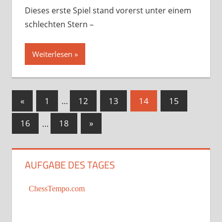
Dieses erste Spiel stand vorerst unter einem
schlechten Stern –
Weiterlesen
Seitennummerierung
Vorherige
«
1
…
12
13
14
15
Beiträge
der
Nächste
16
…
18
»
Beiträge
Beiträge
AUFGABE DES TAGES