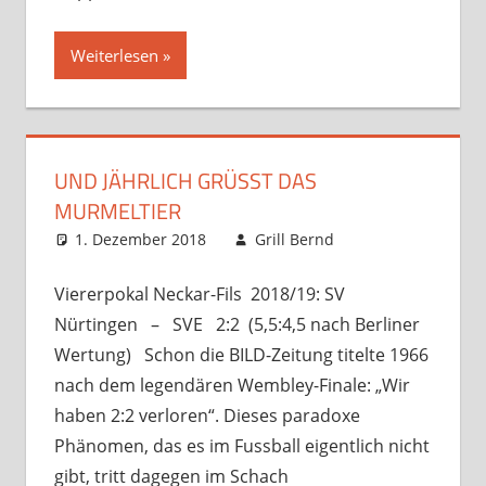
Weiterlesen
UND JÄHRLICH GRÜSST DAS M
URMELTIER
1. Dezember 2018
Grill Bernd
Startseite
,
Verbandsspiele
Kommentar
hinterlassen
Viererpokal Neckar-Fils 2018/19: SV
Nürtingen – SVE 2:2 (5,5:4,5 nach Berliner
Wertung) Schon die BILD-Zeitung titelte 1966
nach dem legendären Wembley-Finale: „Wir
haben 2:2 verloren“. Dieses paradoxe
Phänomen, das es im Fussball eigentlich nicht
gibt, tritt dagegen im Schach