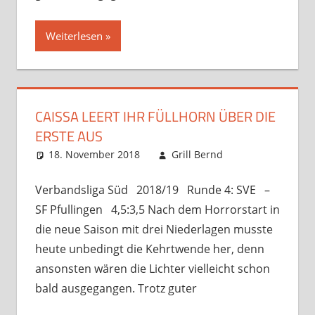
Weiterlesen
CAISSA LEERT IHR FÜLLHORN ÜBER DIE
ERSTE AUS
18. November 2018
Grill Bernd
interner
Spielbetrieb
Kommentar
,
Startseite
hinterlassen
,
Verbandsliga Süd 2018/19 Runde 4: SVE –
Verbandsspiele
SF Pfullingen 4,5:3,5 Nach dem Horrorstart in
die neue Saison mit drei Niederlagen musste
heute unbedingt die Kehrtwende her, denn
ansonsten wären die Lichter vielleicht schon
bald ausgegangen. Trotz guter