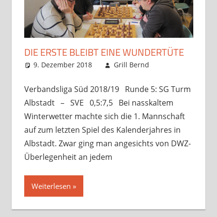
DIE ERSTE BLEIBT EINE WUNDERTÜTE
9. Dezember 2018
Grill Bernd
Startseite
,
Verbandsspiele
Kommentar
hinterlassen
Verbandsliga Süd 2018/19 Runde 5: SG Turm
Albstadt – SVE 0,5:7,5 Bei nasskaltem
Winterwetter machte sich die 1. Mannschaft
auf zum letzten Spiel des Kalenderjahres in
Albstadt. Zwar ging man angesichts von DWZ-
Überlegenheit an jedem
Weiterlesen