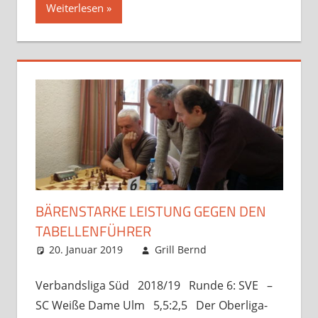
Weiterlesen
BÄRENSTARKE LEISTUNG GEGEN DEN
TABELLENFÜHRER
20. Januar 2019
Grill Bernd
Startseite
Kommentar
,
Verbandsspiele
hinterlassen
Verbandsliga Süd 2018/19 Runde 6: SVE –
SC Weiße Dame Ulm 5,5:2,5 Der Oberliga-