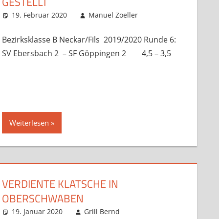
GESTELLT
n
le
19. Februar 2020
Manuel Zoeller
Startseite
Kommentar
,
Verbandsspiele
hinterlassen
Bezirksklasse B Neckar/Fils 2019/2020 Runde 6:
SV Ebersbach 2 – SF Göppingen 2 4,5 – 3,5
Weiterlesen
VERDIENTE KLATSCHE IN
OBERSCHWABEN
n
le
19. Januar 2020
Grill Bernd
Startseite
Kommentar
,
unsortiert
,