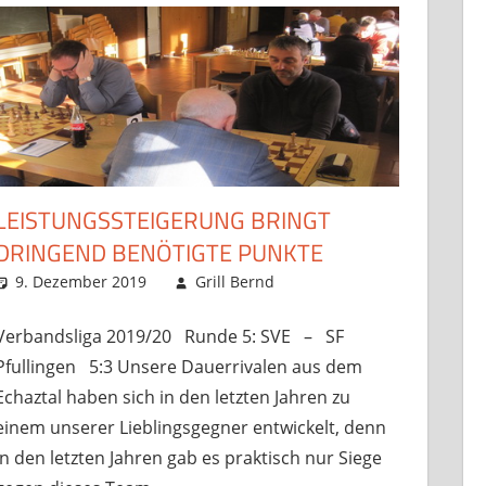
LEISTUNGSSTEIGERUNG BRINGT
DRINGEND BENÖTIGTE PUNKTE
9. Dezember 2019
Grill Bernd
Startseite
Kommentar hinterlass
,
Verbandsspi
Verbandsliga 2019/20 Runde 5: SVE – SF
Pfullingen 5:3 Unsere Dauerrivalen aus dem
Echaztal haben sich in den letzten Jahren zu
einem unserer Lieblingsgegner entwickelt, denn
in den letzten Jahren gab es praktisch nur Siege