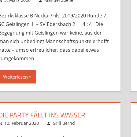
3. März 2020
Manuel Zoeller
Startseite
Kommentar hinterlasse
,
Verbandsspie
Bezirksklasse B Neckar/Fils 2019/2020 Runde 7:
SC Geislingen 1 – SV Ebersbach 2 4 : 4 Die
Begegnung mit Geislingen war keine, aus der
man sich unbedingt Mannschaftspunkte erhofft
hatte – umso erfreulicher, dass dabei etwas
rumgekommen
Weiterlesen
DIE PARTY FÄLLT INS WASSER
10. Februar 2020
Grill Bernd
Startseite
Kommentar hinterlasse
,
Verbandsspie