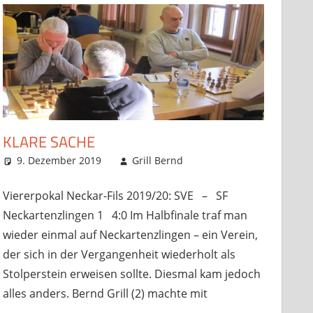
KLARE SACHE
9. Dezember 2019
Grill Bernd
Startseite
Kommentar
,
Verbandsspiele
hinterlassen
en
ele
Viererpokal Neckar-Fils 2019/20: SVE – SF
Neckartenzlingen 1 4:0 Im Halbfinale traf man
wieder einmal auf Neckartenzlingen – ein Verein,
der sich in der Vergangenheit wiederholt als
Stolperstein erweisen sollte. Diesmal kam jedoch
alles anders. Bernd Grill (2) machte mit