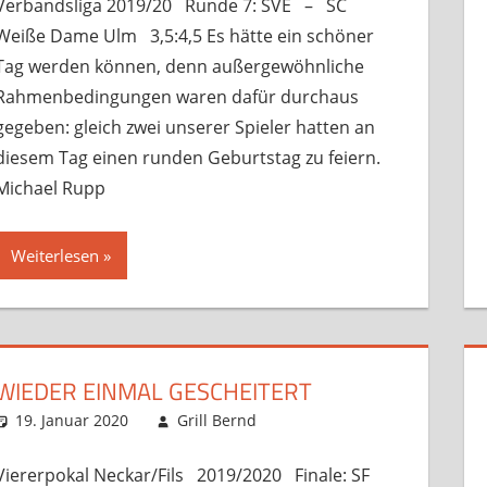
Verbandsliga 2019/20 Runde 7: SVE – SC
Weiße Dame Ulm 3,5:4,5 Es hätte ein schöner
Tag werden können, denn außergewöhnliche
Rahmenbedingungen waren dafür durchaus
gegeben: gleich zwei unserer Spieler hatten an
diesem Tag einen runden Geburtstag zu feiern.
Michael Rupp
Weiterlesen
WIEDER EINMAL GESCHEITERT
19. Januar 2020
Grill Bernd
Startseite
Kommentar hinterlassen
,
unsortiert
,
Ver
Viererpokal Neckar/Fils 2019/2020 Finale: SF