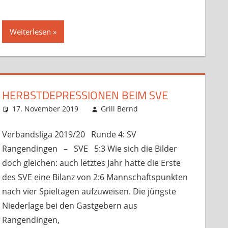
Weiterlesen
HERBSTDEPRESSIONEN BEIM SVE
rlassen
dsspiele
17. November 2019
Grill Bernd
Startseite
Kommentar
,
unsortiert
hinterlassen
,
Verbandsspiele
Verbandsliga 2019/20 Runde 4: SV
Rangendingen – SVE 5:3 Wie sich die Bilder
doch gleichen: auch letztes Jahr hatte die Erste
des SVE eine Bilanz von 2:6 Mannschaftspunkten
nach vier Spieltagen aufzuweisen. Die jüngste
Niederlage bei den Gastgebern aus
Rangendingen,