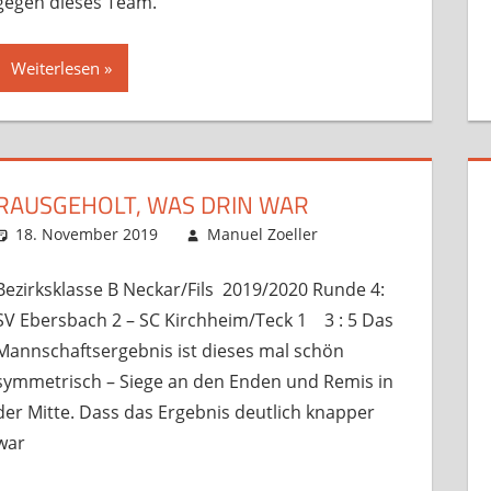
gegen dieses Team.
Weiterlesen
RAUSGEHOLT, WAS DRIN WAR
18. November 2019
Manuel Zoeller
Startseite
Kommentar hinte
,
Verban
Bezirksklasse B Neckar/Fils 2019/2020 Runde 4:
SV Ebersbach 2 – SC Kirchheim/Teck 1 3 : 5 Das
Mannschaftsergebnis ist dieses mal schön
symmetrisch – Siege an den Enden und Remis in
der Mitte. Dass das Ergebnis deutlich knapper
war