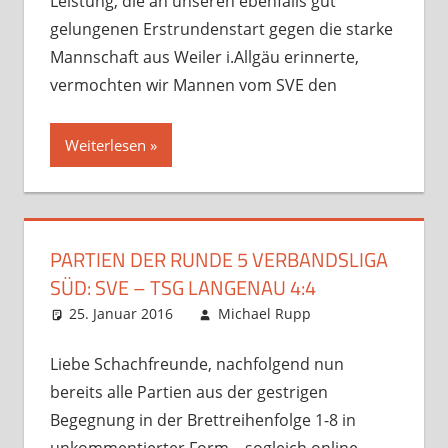
Leistung, die an unseren ebenfalls gut
gelungenen Erstrundenstart gegen die starke
Mannschaft aus Weiler i.Allgäu erinnerte,
vermochten wir Mannen vom SVE den
Weiterlesen
PARTIEN DER RUNDE 5 VERBANDSLIGA
SÜD: SVE – TSG LANGENAU 4:4
25. Januar 2016
Michael Rupp
Verbandsspiele
Kommentar
hinterlassen
Liebe Schachfreunde, nachfolgend nun
bereits alle Partien aus der gestrigen
Begegnung in der Brettreihenfolge 1-8 in