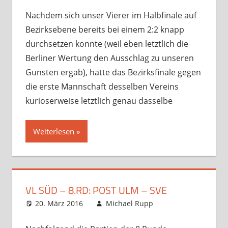
Verbandsspiele
hinterlassen
Nachdem sich unser Vierer im Halbfinale auf
Bezirksebene bereits bei einem 2:2 knapp
durchsetzen konnte (weil eben letztlich die
Berliner Wertung den Ausschlag zu unseren
Gunsten ergab), hatte das Bezirksfinale gegen
die erste Mannschaft desselben Vereins
kurioserweise letztlich genau dasselbe
Weiterlesen
VL SÜD – 8.RD: POST ULM – SVE
20. März 2016
Michael Rupp
Datenbanken