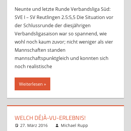
Verbandsspiele
hinterlassen
Neunte und letzte Runde Verbandsliga Süd:
SVE I – SV Reutlingen 2.5:5,5 Die Situation vor
der Schlussrunde der diesjährigen
Verbandsligasaison war so spannend, wie
wohl noch kaum zuvor; nicht weniger als vier
Mannschaften standen
mannschaftspunktgleich und konnten sich
noch realistische
Weiterlesen
WELCH DÉJÀ-VU-ERLEBNIS!
27. März 2016
Michael Rupp
Analysen
Kommentar
,