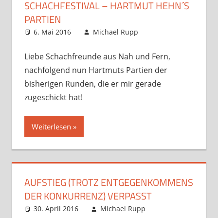
SCHACHFESTIVAL – HARTMUT HEHN´S
PARTIEN
6. Mai 2016
Michael Rupp
Datenbanken
Kommentar
hinterlassen
Liebe Schachfreunde aus Nah und Fern,
nachfolgend nun Hartmuts Partien der
bisherigen Runden, die er mir gerade
zugeschickt hat!
Weiterlesen
AUFSTIEG (TROTZ ENTGEGENKOMMENS
DER KONKURRENZ) VERPASST
30. April 2016
Michael Rupp
Analysen
Kommentar
,