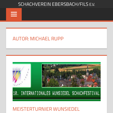
SCHACHVEREIN EBERSBACH/FILS
Zum
E.V.
Inhalt
springen
AUTOR:
MICHAEL RUPP
MEISTERTURNIER WUNSIEDEL