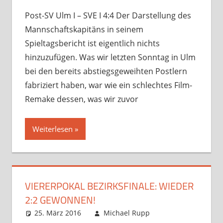
Verbandsspiele
hinterlassen
Post-SV Ulm I – SVE I 4:4 Der Darstellung des
Mannschaftskapitäns in seinem
Spieltagsbericht ist eigentlich nichts
hinzuzufügen. Was wir letzten Sonntag in Ulm
bei den bereits abstiegsgeweihten Postlern
fabriziert haben, war wie ein schlechtes Film-
Remake dessen, was wir zuvor
Weiterlesen
VIERERPOKAL BEZIRKSFINALE: WIEDER
2:2 GEWONNEN!
25. März 2016
Michael Rupp
Analysen
Kommentar
,