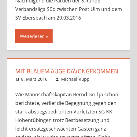
Nachfolgend die Partien der 8.Runde
Verbandsliga Süd zwischen Post Ulm und dem
SV Ebersbach am 20.03.2016
Weiterlesen
MIT BLAUEM AUGE DAVONGEKOMMEN
8. März 2016
Michael Rupp
Analysen
Kommentar
,
Verbandsspiele
hinterlassen
Wie Mannschaftskapitän Bernd Grill ja schon
berichtete, verlief die Begegnung gegen den
stark abstiegsbedrohten Vorletzten SG KK
Hohentübingen trotz Bestbesetzung und
leicht ersatzgeschwächten Gästen ganz