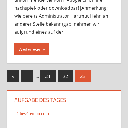
unkommentierter Form – sogleich online
nachspiel- oder downloadbar! [Anmerkung:
wie bereits Administrator Hartmut Hehn an
anderer Stelle bekanntgab, nehmen wir
aufgrund eines auf der
Weiterlesen
Seitennummerierung
Vorherige
«
1
…
21
22
23
Beiträge
der
Beiträge
AUFGABE DES TAGES