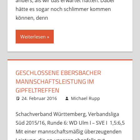
anders, als wir das erwartet hätten. Dabei
hätte es sogar noch schlimmer kommen
können, denn
Weiterlesen
GESCHLOSSENE EBERSBACHER
MANNSCHAFTSLEISTUNG IM
GIPFELTREFFEN
24. Februar 2016
Michael Rupp
Analysen
,
Verbandsspiele
Kommentar
hinterlassen
Schachverband Württemberg, Verbandsliga
Süd 2015/16, Runde 6: WD Ulm I – SVE I 1,5:6,5
Mit einer mannschaftsmäßig überzeugenden