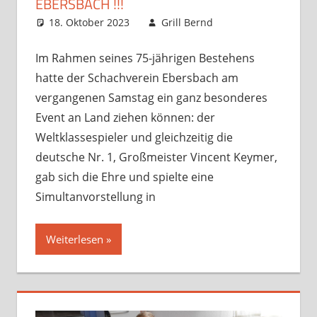
EBERSBACH !!!
18. Oktober 2023
Grill Bernd
Bilder
Kommentar
Galerie
hinterlassen
,
Opens
und Turniere
,
Im Rahmen seines 75-jährigen Bestehens
Sonstige
hatte der Schachverein Ebersbach am
Artikel
,
vergangenen Samstag ein ganz besonderes
Startseite
,
Event an Land ziehen können: der
unsortiert
Weltklassespieler und gleichzeitig die
deutsche Nr. 1, Großmeister Vincent Keymer,
gab sich die Ehre und spielte eine
Simultanvorstellung in
Weiterlesen