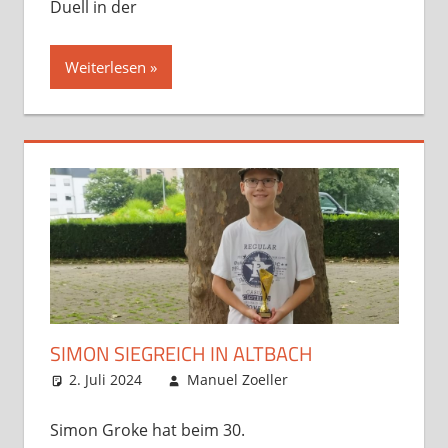
Duell in der
Weiterlesen
SIMON SIEGREICH IN ALTBACH
2. Juli 2024
Manuel Zoeller
Opens und
Kommentar
Turniere
hinterlassen
,
Startseite
,
Simon Groke hat beim 30.