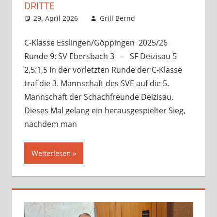
DRITTE
29. April 2026
Grill Bernd
Startseite
Kommentar
,
unsortiert
hinterlassen
,
Verbandsspiele
C-Klasse Esslingen/Göppingen 2025/26
Runde 9: SV Ebersbach 3 – SF Deizisau 5
2,5:1,5 In der vorletzten Runde der C-Klasse
traf die 3. Mannschaft des SVE auf die 5.
Mannschaft der Schachfreunde Deizisau.
Dieses Mal gelang ein herausgespielter Sieg,
nachdem man
Weiterlesen