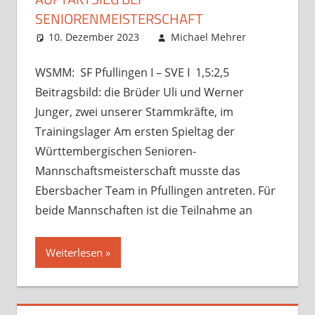
SENIORENMEISTERSCHAFT
10. Dezember 2023
Michael Mehrer
Startseit
unsortiert
Kommenta
,
Verbandssp
hinterlasse
WSMM: SF Pfullingen I – SVE I 1,5:2,5
Beitragsbild: die Brüder Uli und Werner
Junger, zwei unserer Stammkräfte, im
Trainingslager Am ersten Spieltag der
Württembergischen Senioren-
Mannschaftsmeisterschaft musste das
Ebersbacher Team in Pfullingen antreten. Für
beide Mannschaften ist die Teilnahme an
Weiterlesen