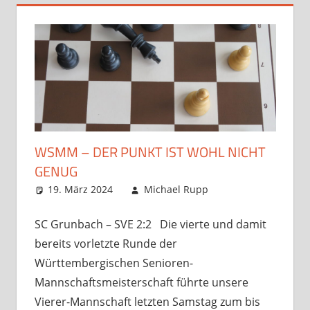
WSMM – DER PUNKT IST WOHL NICHT
GENUG
19. März 2024
Michael Rupp
Opens und
Kommentar
Turniere
hinterlassen
,
Startseite
,
SC Grunbach – SVE 2:2 Die vierte und damit
unsortiert
bereits vorletzte Runde der
Württembergischen Senioren-
Mannschaftsmeisterschaft führte unsere
Vierer-Mannschaft letzten Samstag zum bis