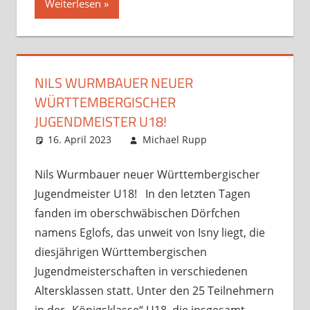
Weiterlesen
NILS WURMBAUER NEUER
WÜRTTEMBERGISCHER
JUGENDMEISTER U18!
16. April 2023
Michael Rupp
Kommentar
Jugendturniere
hinterlassen
,
Opens und
Nils Wurmbauer neuer Württembergischer
Turniere
,
Jugendmeister U18! In den letzten Tagen
Startseite
,
fanden im oberschwäbischen Dörfchen
unsortiert
namens Eglofs, das unweit von Isny liegt, die
diesjährigen Württembergischen
Jugendmeisterschaften in verschiedenen
Altersklassen statt. Unter den 25 Teilnehmern