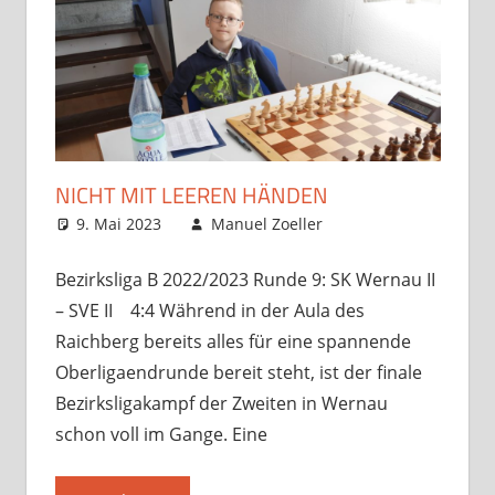
NICHT MIT LEEREN HÄNDEN
9. Mai 2023
Manuel Zoeller
Startseite
Kommentar
,
unsortiert
hinterlassen
,
Verbandsspiele
Bezirksliga B 2022/2023 Runde 9: SK Wernau II
– SVE II 4:4 Während in der Aula des
Raichberg bereits alles für eine spannende
Oberligaendrunde bereit steht, ist der finale
Bezirksligakampf der Zweiten in Wernau
schon voll im Gange. Eine