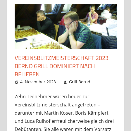
VEREINSBLITZMEISTERSCHAFT 2023:
BERND GRILL DOMINIERT NACH
BELIEBEN
4. November 2023
Grill Bernd
interner
Spielbetrieb
Kommentar
,
Startseite
hinterlassen
,
Zehn Teilnehmer waren heuer zur
unsortiert
Vereinsblitzmeisterschaft angetreten –
darunter mit Martin Koser, Boris Kämpfert
und Luca Rulhof erfreulicherweise gleich drei
Debütanten. Sie alle waren mit dem Vorsatz