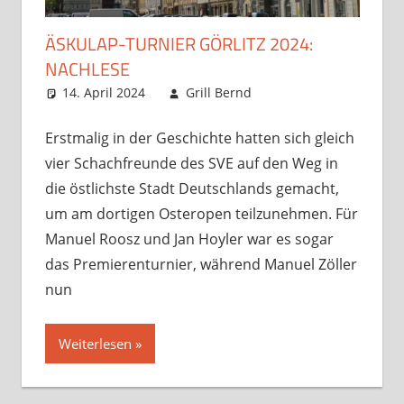
ÄSKULAP-TURNIER GÖRLITZ 2024:
NACHLESE
14. April 2024
Grill Bernd
Opens und
Kommentar
Turniere
hinterlassen
,
Startseite
,
Erstmalig in der Geschichte hatten sich gleich
unsortiert
vier Schachfreunde des SVE auf den Weg in
die östlichste Stadt Deutschlands gemacht,
um am dortigen Osteropen teilzunehmen. Für
Manuel Roosz und Jan Hoyler war es sogar
das Premierenturnier, während Manuel Zöller
nun
Weiterlesen