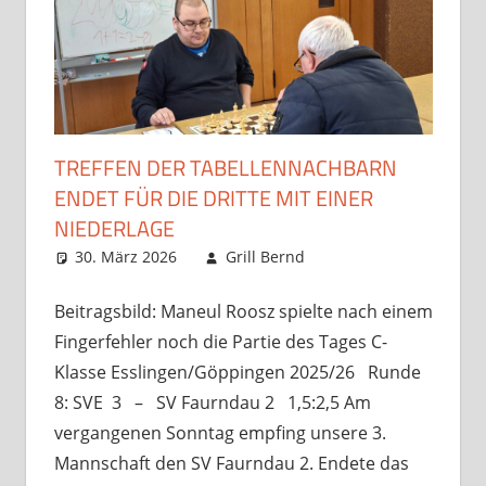
TREFFEN DER TABELLENNACHBARN
ENDET FÜR DIE DRITTE MIT EINER
NIEDERLAGE
30. März 2026
Grill Bernd
Startseite
Kommentar
,
unsortiert
hinterlassen
,
Verbandsspiele
Beitragsbild: Maneul Roosz spielte nach einem
Fingerfehler noch die Partie des Tages C-
Klasse Esslingen/Göppingen 2025/26 Runde
8: SVE 3 – SV Faurndau 2 1,5:2,5 Am
vergangenen Sonntag empfing unsere 3.
Mannschaft den SV Faurndau 2. Endete das